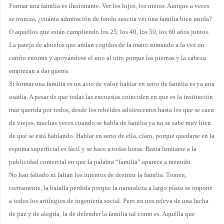
Formar una familia es ilusionante. Ver los hijos, los nietos. Aunque a veces
se ironiza, ¿cuánta admiración de fondo suscita ver una familia bien unida?
O aquellos que están cumpliendo los 25, los 40, los 50, los 60 años juntos.
La pareja de abuelos que andan cogidos de la mano sumando a la vez un
cariño enorme y apoyándose el uno al otro porque las piernas y la cabeza
empiezan a dar guerra.
Si formar una familia es un acto de valor, hablar en serio de familia es ya una
osadía. A pesar de que todas las encuestas coinciden en que es la institución
más querida por todos, desde los rebeldes adolescentes hasta los que se caen
de viejos, muchas veces cuando se habla de familia ya no se sabe muy bien
de qué se está hablando. Hablar en serio de ella, claro, porque quedarse en la
espuma superficial es fácil y se hace a todas horas. Basta limitarse a la
publicidad comercial en que la palabra “familia” aparece a menudo.
No han faltado ni faltan los intentos de destruir la familia. Tienen,
ciertamente, la batalla perdida porque la naturaleza a largo plazo se impone
a todos los artilugios de ingeniería social. Pero no nos releva de una lucha
de paz y de alegría, la de defender la familia tal como es. Aquélla que