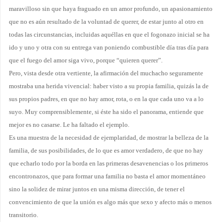
maravilloso sin que haya fraguado en un amor profundo, un apasionamiento
que no es aún resultado de la voluntad de querer, de estar junto al otro en
todas las circunstancias, incluidas aquéllas en que el fogonazo inicial se ha
ido y uno y otra con su entrega van poniendo combustible día tras día para
que el fuego del amor siga vivo, porque “quieren querer”.
Pero, vista desde otra vertiente, la afirmación del muchacho seguramente
mostraba una herida vivencial: haber visto a su propia familia, quizás la de
sus propios padres, en que no hay amor, rota, o en la que cada uno va a lo
suyo. Muy comprensiblemente, si éste ha sido el panorama, entiende que
mejor es no casarse. Le ha faltado el ejemplo.
Es una muestra de la necesidad de ejemplaridad, de mostrar la belleza de la
familia, de sus posibilidades, de lo que es amor verdadero, de que no hay
que echarlo todo por la borda en las primeras desavenencias o los primeros
encontronazos, que para formar una familia no basta el amor momentáneo
sino la solidez de mirar juntos en una misma dirección, de tener el
convencimiento de que la unión es algo más que sexo y afecto más o menos
transitorio.