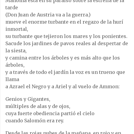
Mahoma está en su paraíso sobre la estrella de la
tarde
(Don Juan de Austria va a la guerra.)
mueve el enorme turbante en el regazo de la hurí
inmortal,
su turbante que tejieron los mares y los ponientes.
Sacude los jardines de pavos reales al despertar de
la siesta,
y camina entre los árboles y es más alto que los
árboles,
y a través de todo el jardín la voz es un trueno que
llama
a Azrael el Negro y a Ariel y al vuelo de Ammon:
Genios y Gigantes,
múltiples de alas y de ojos,
cuya fuerte obediencia partió el cielo
cuando Salomón era rey.
Desde las rojas nubes de la mañana, en rojo y en