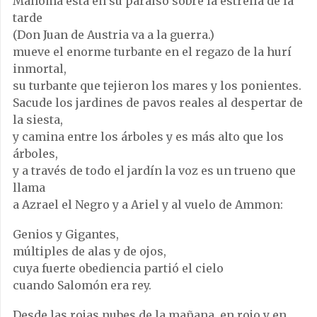
Mahoma está en su paraíso sobre la estrella de la
tarde
(Don Juan de Austria va a la guerra.)
mueve el enorme turbante en el regazo de la hurí
inmortal,
su turbante que tejieron los mares y los ponientes.
Sacude los jardines de pavos reales al despertar de
la siesta,
y camina entre los árboles y es más alto que los
árboles,
y a través de todo el jardín la voz es un trueno que
llama
a Azrael el Negro y a Ariel y al vuelo de Ammon:
Genios y Gigantes,
múltiples de alas y de ojos,
cuya fuerte obediencia partió el cielo
cuando Salomón era rey.
Desde las rojas nubes de la mañana, en rojo y en