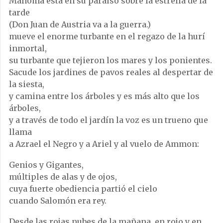
Mahoma está en su paraíso sobre la estrella de la
tarde
(Don Juan de Austria va a la guerra.)
mueve el enorme turbante en el regazo de la hurí
inmortal,
su turbante que tejieron los mares y los ponientes.
Sacude los jardines de pavos reales al despertar de
la siesta,
y camina entre los árboles y es más alto que los
árboles,
y a través de todo el jardín la voz es un trueno que
llama
a Azrael el Negro y a Ariel y al vuelo de Ammon:
Genios y Gigantes,
múltiples de alas y de ojos,
cuya fuerte obediencia partió el cielo
cuando Salomón era rey.
Desde las rojas nubes de la mañana, en rojo y en