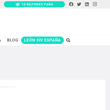
10 RAZONES PARA
AYUDARNOS
A
BLOG
LEÓN XIV ESPAÑA