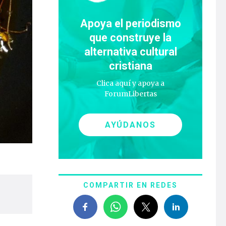
Apoya el periodismo
que construye la
alternativa cultural
cristiana
Clica aquí y apoya a
ForumLibertas
AYÚDANOS
COMPARTIR EN REDES