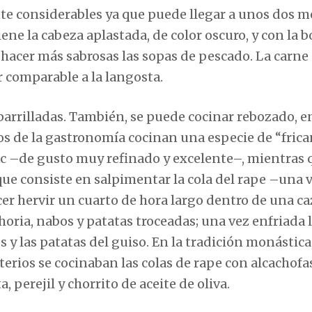
te considerables ya que puede llegar a unos dos m
iene la cabeza aplastada, de color oscuro, y con la b
 hacer más sabrosas las sopas de pescado. La carne
r comparable a la langosta.
parrilladas. También, se puede cocinar rebozado, e
ros de la gastronomía cocinan una especie de “fric
ac –de gusto muy refinado y excelente–, mientras 
que consiste en salpimentar la cola del rape –una 
cer hervir un cuarto de hora largo dentro de una c
oria, nabos y patatas troceadas; una vez enfriada l
s y las patatas del guiso. En la tradición monástica
erios se cocinaban las colas de rape con alcachofa
 perejil y chorrito de aceite de oliva.