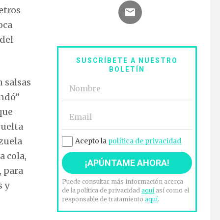
etros
oca
 del
SUSCRÍBETE A NUESTRO
BOLETÍN
n salsas
andó”
que
vuelta
azuela
Acepto la
política de privacidad
a cola,
, para
Puede consultar más información acerca
s y
de la política de privacidad
aquí
así como el
responsable de tratamiento
aquí
.