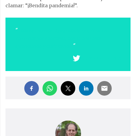
clamar: “¡Bendita pandemia!”.
Afirma mossèn Josep Maria que él es un
YouTuber por accidente, con lo cual está
aprendiendo y disfrutando
COMPARTIR EN X