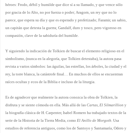
héroes: Frodo, débil y humilde que dice sí a su llamado, y que vence sólo
por gracia de lo Alto, no por fuerza o poder; Aragorn, un rey que no lo
parece, que espera su día y que es esperado y profetizado; Faramir, un sabio,
un capitán que detesta la guerra; Gandalf, duro y tosco, pero vigoroso en
compasión, clave de la sabiduría del humilde.
Y siguiendo la indicación de Tolkien de buscar el elemento religioso en el
simbolismo, (nunca en la alegoría, que Tolkien detestaba), la autora pasa
revista a varios símbolos: las águilas, las estrellas, los árboles, la ciudad y el
rey, la torre blanca, la catástrofe final… En muchos de ellos se encuentran
raíces ocultas y ecos de la Biblia e incluso de la liturgia.
Es de agradecer que realmente la autora conozca la obra de Tolkien, la
disfruta y se siente cómoda en ella. Más allá de las
Cartas
,
El Silmarillion
y
la biografía clásica de H. Carpenter, Isabel Romero ha trabajado textos de la
serie de la Historia de la Tierra Media, como
El Anillo de Morgoth
. Usa
estudios de referencia antiguos, como los de Santoyo y Santamaría, Odero y