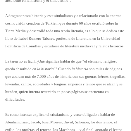
absorbido en la historia y el simbolismo”.
A desgranar esta historia y este simbolismo y a relacionarlo con la enorme
cosmovisión creadora de Tolkien, que durante 60 años escribió sobre la
Tierra Media y desarrolló toda una teoría literaria, es a lo que se dedica este
libro de Isabel Romero Tabares, profesora de Literatura en la Universidad
Pontificia de Comillas y estudiosa de literatura medieval y relatos heroicos.
La tarea no es fácil. ¿Qué significa hablar de que “el elemento religioso
queda absorbido
en la historia
”? Cuando
la historia
son miles de páginas
que abarcan más de 7.000 años de historia con sus guerras, héroes, tragedias,
leyendas, cantos, sociedades y lenguas, imperios y reinos que se alzan y se
hunden, quien intenta resumirlo en pocas páginas se encuentra en
dificultades.
Es como intentar explicar el cristianismo y verse obligado a hablar de
Abraham, Isaac, Jacob, José, Moisés, David, Salomón, los dos reinos, el
exilio, los profetas, el retorno, los Macabeos… y al final, agotado el lector,