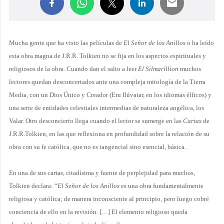
Mucha gente que ha visto las películas de
El Señor de los Anillos
o ha leído
esta obra magna de J.R.R. Tolkien no se fija en los aspectos espirituales y
religiosos de la obra. Cuando dan el salto a leer
El Silmarillion
muchos
lectores quedan desconcertados ante una compleja mitología de la Tierra
Media, con un Dios Único y Creador (Eru Ilúvatar, en los idiomas élficos) y
una serie de entidades celestiales intermedias de naturaleza angélica, los
Valar. Otro desconcierto llega cuando el lector se sumerge en las
Cartas
de
J.R.R.Tolkien, en las que reflexiona en profundidad sobre la relación de su
obra con su fe católica, que no es tangencial sino esencial, básica.
En una de sus cartas, citadísima y fuente de perplejidad para muchos,
Tolkien declara: “
El Señor de los Anillos
es una obra fundamentalmente
religiosa y católica; de manera inconsciente al principio, pero luego cobré
conciencia de ello en la revisión. […] El elemento religioso queda