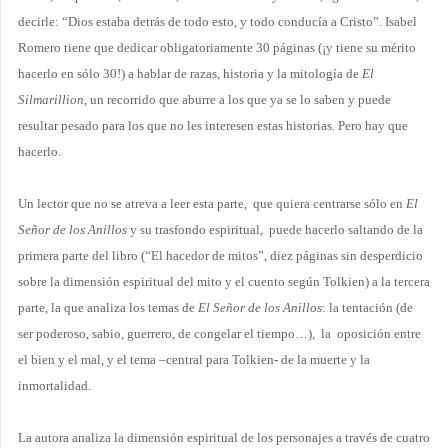
decirle: “Dios estaba detrás de todo esto, y todo conducía a Cristo”. Isabel
Romero tiene que dedicar obligatoriamente 30 páginas (¡y tiene su mérito
hacerlo en sólo 30!) a hablar de razas, historia y la mitología de
El
Silmarillion
, un recorrido que aburre a los que ya se lo saben y puede
resultar pesado para los que no les interesen estas historias. Pero hay que
hacerlo.
Un lector que no se atreva a leer esta parte,
que quiera centrarse sólo en
El
Señor de los Anillos
y su trasfondo espiritual,
puede hacerlo saltando de la
primera parte del libro (“El hacedor de mitos”, diez páginas sin desperdicio
sobre la dimensión espiritual del mito y el cuento según Tolkien) a la tercera
parte, la que analiza los temas de
El Señor de los Anillos
: la tentación (de
ser poderoso, sabio, guerrero, de congelar el tiempo…),
la
oposición entre
el bien y el mal, y el tema –central para Tolkien- de la muerte y la
inmortalidad.
La autora analiza la dimensión espiritual de los personajes a través de cuatro