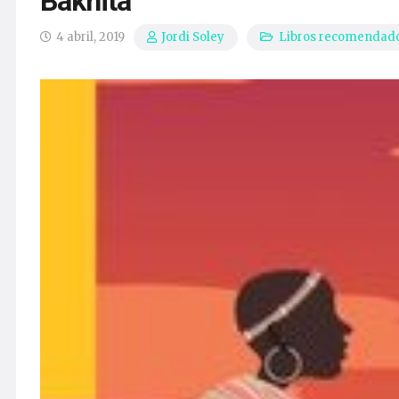
Bakhita
4 abril, 2019
Libros recomendad
Jordi Soley