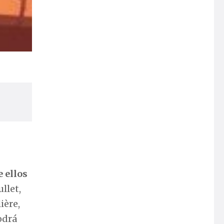
e ellos
llet,
ière,
odrá