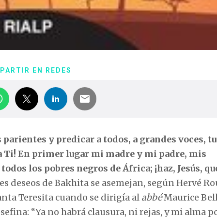
PARTIR EN REDES
is parientes y predicar a todos, a grandes voces, tu
a Ti! En primer lugar mi madre y mi padre, mis
 todos los pobres negros de África; ¡haz, Jesús, qu
s deseos de Bakhita se asemejan, según Hervé Rou
anta Teresita cuando se dirigía al
abbé
Maurice Bell
efina: “Ya no habrá clausura, ni rejas, y mi alma p