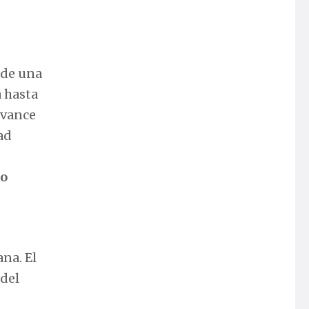
 de una
a hasta
avance
ad
to
na. El
 del