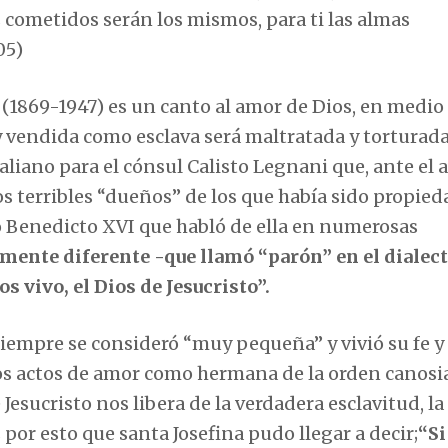
s cometidos serán los mismos, para ti las almas
05)
(1869-1947) es un canto al amor de Dios, en medio
y vendida como esclava será maltratada y torturad
liano para el cónsul Calisto Legnani que, ante el 
los terribles “dueños” de los que había sido propied
 Benedicto XVI que habló de ella en numerosas
lmente diferente -que llamó “parón” en el dialec
s vivo, el Dios de Jesucristo”.
siempre se consideró “muy pequeña” y vivió su fe y
s actos de amor como hermana de la orden canosia
esucristo nos libera de la verdadera esclavitud, la
 por esto que santa Josefina pudo llegar a decir;
“Si