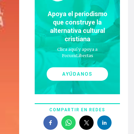
Apoya el periodismo
que construye la
alternativa cultural
cristiana
Clica aquí y apoya a
ForumLibertas
AYÚDANOS
COMPARTIR EN REDES