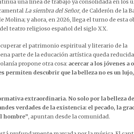
tinúa una línea de trabajo ya consolidada en los 
acramental
La siembra del Señor
, de Calderón de la B
de Molina; y ahora, en 2026, llega el turno de esta o
el teatro religioso español del siglo XX.
cuperar el patrimonio espiritual y literario de la
uena parte de la educación artística queda reducida
colanía propone otra cosa:
acercar a los jóvenes a 
s permiten descubrir que la belleza no es un lujo,
ormativa extraordinaria. No solo por la belleza de
ndes verdades de la existencia: el pecado, la grac
del hombre”
, apuntan desde la comunidad.
 está profundamente marcada por la música. El can