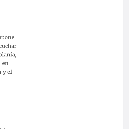
Supone
scuchar
olanía,
n en
 y el