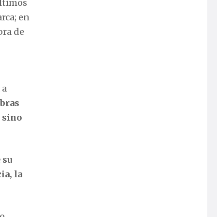
últimos
arca; en
bra de
 a
obras
 sino
 su
ia, la
to