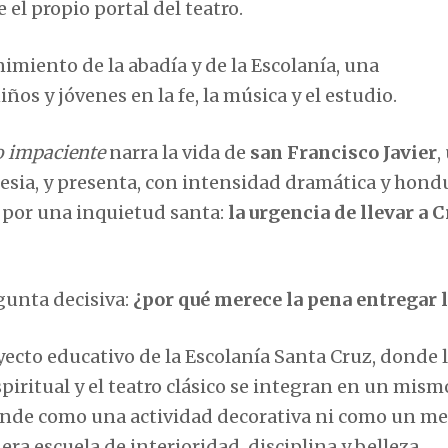
 el propio portal del teatro.
imiento de la abadía y de la Escolanía, una
ños y jóvenes en la fe, la música y el estudio.
o impaciente
narra la vida de
san Francisco Javier
,
glesia, y presenta, con intensidad dramática y hond
o por una inquietud santa:
la urgencia de llevar a C
gunta decisiva:
¿por qué merece la pena entregar l
ecto educativo de la Escolanía Santa Cruz, donde 
espiritual y el teatro clásico se integran en un mism
ntiende como una actividad decorativa ni como un m
a escuela de interioridad, disciplina y belleza.