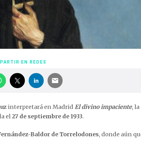
PARTIR EN REDES
ruz
interpretará en Madrid
El divino impaciente
, l
da el
27 de septiembre de 1933
.
Fernández-Baldor de Torrelodones
, donde aún q