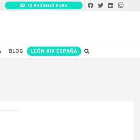
10 RAZONES PARA
AYUDARNOS
A
BLOG
LEÓN XIV ESPAÑA