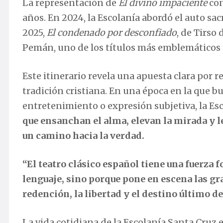
La representación de
El divino impaciente
con
años. En 2024, la Escolanía abordó el auto s
2025,
El condenado por desconfiado
, de Tirso 
Pemán, uno de los títulos más emblemáticos d
Este itinerario revela una apuesta clara por re
tradición cristiana. En una época en la que b
entretenimiento o expresión subjetiva, la Es
que ensanchan el alma, elevan la mirada y le
un camino hacia la verdad.
“El teatro clásico español tiene una fuerza f
lenguaje, sino porque pone en escena las gra
redención, la libertad y el destino último 
La vida cotidiana de la Escolanía Santa Cruz