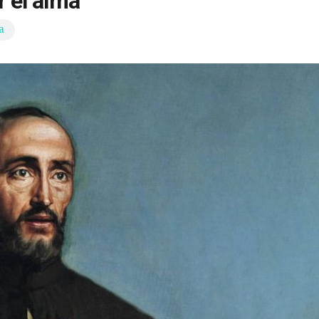
r el alma
a