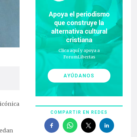
Apoya el periodismo
que construye la
alternativa cultural
cristiana
Clica aquí y apoya a
ForumLibertas
AYÚDANOS
a icónica
COMPARTIR EN REDES
uedan