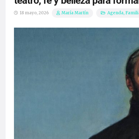
teatro, fe y belleza para forma
18 mayo, 2026
Agenda
,
Famili
María Martín