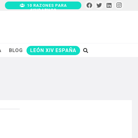
10 RAZONES PARA
AYUDARNOS
A
BLOG
LEÓN XIV ESPAÑA