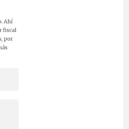
o. Ahí
 fiscal
, por
más