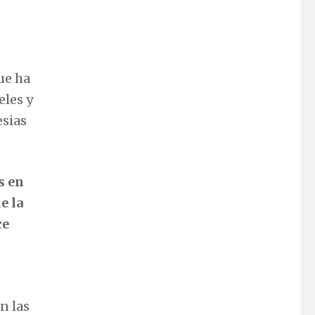
ue ha
eles y
esias
s en
e la
ce
n las