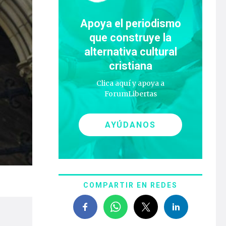
Apoya el periodismo
que construye la
alternativa cultural
cristiana
Clica aquí y apoya a
ForumLibertas
AYÚDANOS
COMPARTIR EN REDES