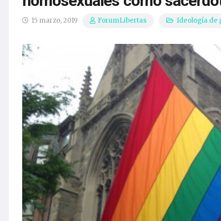
homosexuales como sacerdo
15 marzo, 2019
Ideología de
ForumLibertas