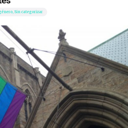
tes
 género
,
Sin categorizar