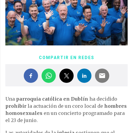
COMPARTIR EN REDES
Una
parroquia católica en Dublín
ha decidido
prohibir
la actuación de un coro local de
hombres
homosexuales
en un concierto programado para
el 23 de junio.
Las autoridades de la
iglesia
sostienen que el