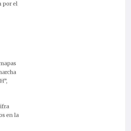
 por el
s mapas
 marcha
H”,
ifra
os en la