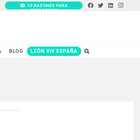
10 RAZONES PARA
AYUDARNOS
A
BLOG
LEÓN XIV ESPAÑA