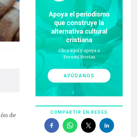
Apoya el periodismo
que construye la
alternativa cultural
cristiana
Clica aquí y apoya a
ForumLibertas
AYÚDANOS
COMPARTIR EN REDES
ción de