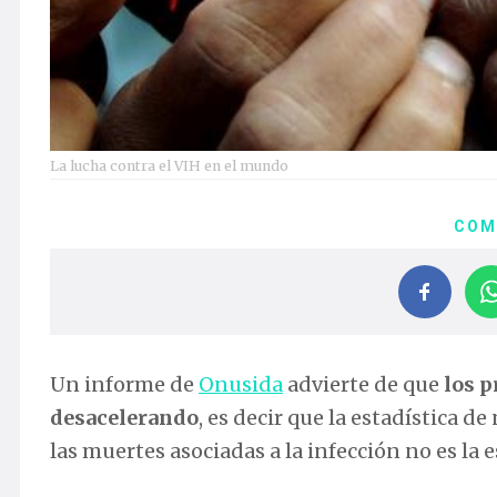
La lucha contra el VIH en el mundo
COM
Un informe de
Onusida
advierte de que
los p
desacelerando
, es decir que la estadística d
las muertes asociadas a la infección no es la 