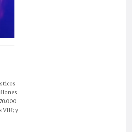
sticos
illones
770.000
 VIH; y