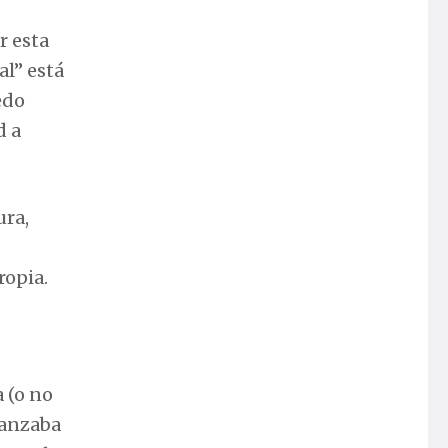
r esta
al” está
edo
d a
ura,
ropia.
 (o no
vanzaba