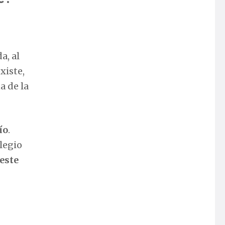
a, al
xiste,
a de la
ío
.
ilegio
este