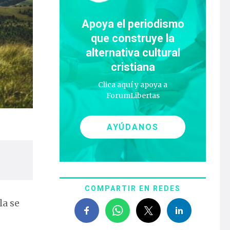
Apoya el periodismo
que construye la
alternativa cultural
cristiana
Clica aquí y apoya a
ForumLibertas
AYÚDANOS
COMPARTIR EN REDES
la se