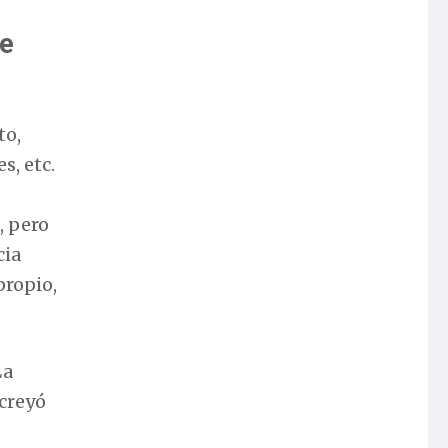
ue
to,
s, etc.
, pero
cia
propio,
La
 creyó