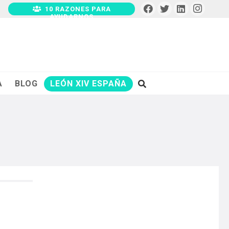
10 RAZONES PARA
AYUDARNOS
A
BLOG
LEÓN XIV ESPAÑA