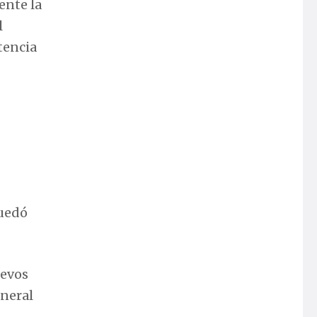
ente la
l
stencia
quedó
uevos
eneral