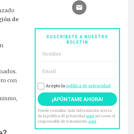
anzado
gión de
SUSCRÍBETE A NUESTRO
BOLETÍN
an
onados.
ero con
Acepto la
política de privacidad
 mismo,
Puede consultar más información acerca
de la política de privacidad
aquí
así como el
responsable de tratamiento
aquí
.
e?