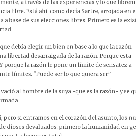
vamente, a través de las experiencias y lo que librem
a libre. Está ahí, como decía Sartre, arrojada en e
ia a base de sus elecciones libres. Primero es la exi
rtad.
 que debía elegir un bien en base a lo que la razón
una libertad desarraigada de la razón. Porque esta
Y porque la razón le pone un límite de sensatez a
ite límites. “Puede ser lo que quiera ser”
vació al hombre de la suya -que es la razón- y se 
formada.
í, pero si entramos en el corazón del asunto, los n
 de dioses devaluados, primero la humanidad en g
smo. La locura es total.