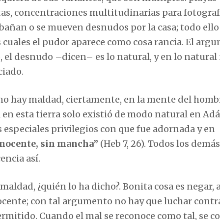
as, concentraciones multitudinarias para fotografí
e bañan o se mueven desnudos por la casa; todo ell
os cuales el pudor aparece como cosa rancia. El arg
, el desnudo –dicen– es lo natural, y en lo natural
ciado.
no hay maldad, ciertamente, en la mente del hombr
en esta tierra solo existió de modo natural en Adá
s especiales privilegios con que fue adornada y en
inocente, sin mancha”
(Heb 7, 26). Todos los demá
ncia así.
 maldad, ¿quién lo ha dicho?. Bonita cosa es negar, 
cente; con tal argumento no hay que luchar contra
permitido. Cuando el mal se reconoce como tal, se c