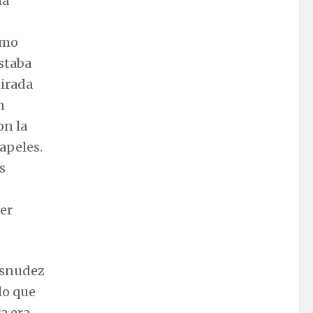
na
omo
estaba
mirada
n
on la
apeles.
s
er
desnudez
lo que
a era