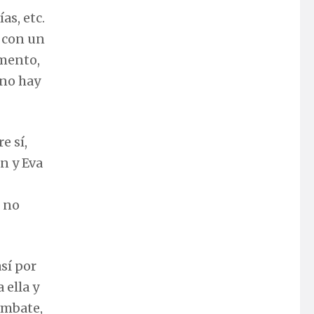
as, etc.
o con un
umento,
 no hay
e sí,
n y Eva
s no
así por
 ella y
ombate,