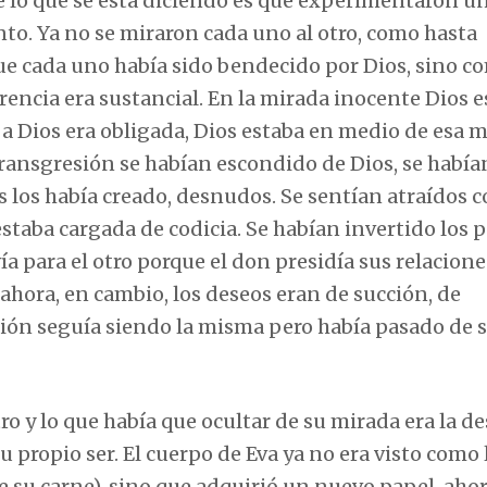
ue lo que se está diciendo es que experimentaron u
o. Ya no se miraron cada uno al otro, como hasta
ue cada uno había sido bendecido por Dios, sino c
rencia era sustancial. En la mirada inocente Dios 
 a Dios era obligada, Dios estaba en medio de esa 
ransgresión se habían escondido de Dios, se había
s los había creado, desnudos. Se sentían atraídos c
estaba cargada de codicia. Se habían invertido los p
ía para el otro porque el don presidía sus relacione
 ahora, en cambio, los deseos eran de succión, de
ción seguía siendo la misma pero había pasado de s
ro y lo que había que ocultar de su mirada era la 
u propio ser. El cuerpo de Eva ya no era visto como 
 su carne), sino que adquirió un nuevo papel, ahor