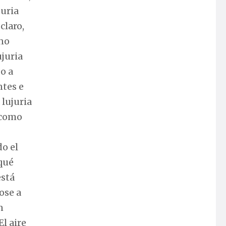
juria
claro,
 no
ujuria
 o a
ntes e
 lujuria
a como
o el
qué
está
ose a
n
l aire