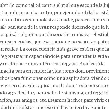
ubrirlo como tal. Si contra el mal que esconde la lu
Cuando uno roba a otro, por ejemplo, el daño está 
 sus instintos sin molestar a nadie, parece como si
mal? San Juan de la Cruz responde diciendo que la l
ero quizá a alguien pueda sonarle a música celestial
 consecuencias, que esas, aunque no sean tan pate
on reales. La consecuencia más grave está en que la
e ‘egoistiza’, incapacitándole para entender la vid
y recibirlos como auténticos regalos. Aquí está la
apacita para entender la vida como don, previniend
echos para funcionar como una aspiradora, viendo 
ivir en clave de rapiña, no de don. Toda persona 
todo agradecida y para salir de sí misma, entregánd
cación, sus amigos, etc. Estamos hechos para vivir e
edad de egoístas, que eso no hay quien lo aguante. E