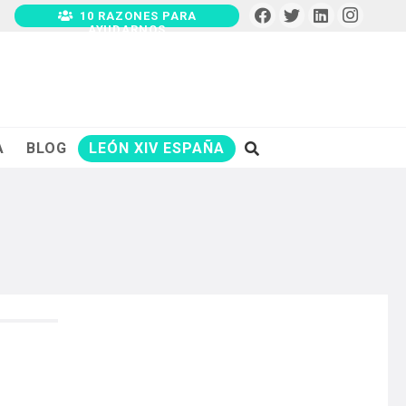
10 RAZONES PARA
AYUDARNOS
A
BLOG
LEÓN XIV ESPAÑA