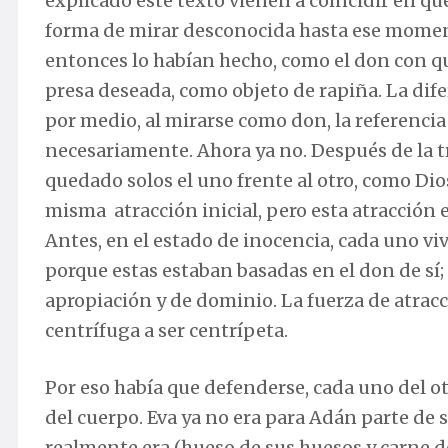
explicado este texto vienen a coincidir en q
forma de mirar desconocida hasta ese moment
entonces lo habían hecho, como el don con q
presa deseada, como objeto de rapiña. La dife
por medio, al mirarse como don, la referencia
necesariamente. Ahora ya no. Después de la t
quedado solos el uno frente al otro, como Dio
misma atracción inicial, pero esta atracción 
Antes, en el estado de inocencia, cada uno viv
porque estas estaban basadas en el don de sí;
apropiación y de dominio. La fuerza de atrac
centrífuga a ser centrípeta.
Por eso había que defenderse, cada uno del ot
del cuerpo. Eva ya no era para Adán parte de s
realmente era (hueso de sus huesos y carne de