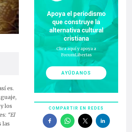
Apoya el periodismo
que construye la
alternativa cultural
cristiana
Clica aquí y apoya a
ForumLibertas
AYÚDANOS
sí es.
nguaje,
y los
COMPARTIR EN REDES
es:
“El
 las