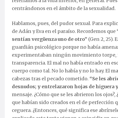
referíamos a la vida interior, en general. Pue
centrándonos en el ámbito de la sexualidad.
Hablamos, pues, del pudor sexual. Para expli
de Adán y Eva en el paraíso. Recordemos que
sentían vergüenza uno de otro
”
(Gen 2, 25).
guardián psicológico porque no había amenaza
experimentaban ningún movimiento torpe, no
transparencia. El mal no había entrado en esc
cuerpo como tal. No lo había y no lo hay. El m
cabezas tras el pecado cometido.
“Se les abr
desnudos; y entrelazaron hojas de higuera y
mensaje. ¿Cómo que se les abrieron los ojos?, 
que habían sido creados en el de perfección qu
ceguera. ¿Entonces, qué significa ese abrírsel