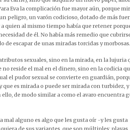
ara Eva la complicación fue mayor aún, porque mi
 un peligro, un varón codicioso, dotado de más fue
y a quien al mismo tiempo había que retener porqu
necesidad de él. No había más remedio que cubrirse
ndo de escapar de unas miradas torcidas y morbosas
tributos sexuales, sino en la mirada, en la lujuria 
o reside el mal en el dinero, sino en la codicia q
 cual el pudor sexual se convierte en guardián, porq
que es mirada o puede ser mirada con turbidez, y
 ello, de modo similar a como el avaro encuentra 
 mal alguno es algo que les gusta oír -y les gusta
quiera de sus variantes, que son múltiples: playas