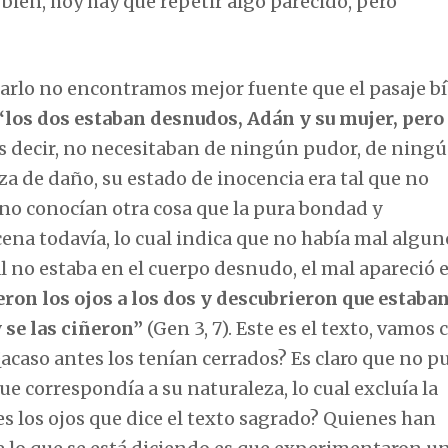
s bien, hoy hay que repetir algo parecido, pero
carlo no encontramos mejor fuente que el pasaje bí
“
los dos estaban desnudos, Adán y su mujer, pero
 Es decir, no necesitaban de ningún pudor, de ning
 de daño, su estado de inocencia era tal que no
 conocían otra cosa que la pura bondad y
ena todavía, lo cual indica que no había mal algun
al no estaba en el cuerpo desnudo, el mal apareció 
ieron
los ojos a los dos y descubrieron que estaba
 se las ciñeron
”
(Gen 3, 7). Este es el texto, vamos 
¿acaso antes los tenían cerrados? Es claro que no p
e correspondía a su naturaleza, lo cual excluía la
es los ojos que dice el texto sagrado? Quienes han