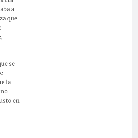
raba a
rza que
e
,
.
que se
ue
ue la
 no
gusto en