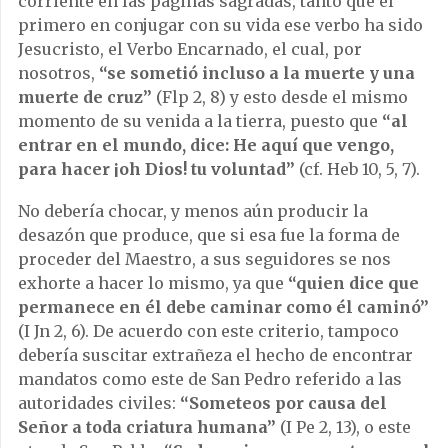
corriente en las páginas sagradas, tanto que el
primero en conjugar con su vida ese verbo ha sido
Jesucristo, el Verbo Encarnado, el cual, por
nosotros,
“se sometió incluso a la muerte y una
muerte de cruz”
(Flp 2, 8) y esto desde el mismo
momento de su venida a la tierra, puesto que
“al
entrar en el mundo, dice: He aquí que vengo,
para hacer ¡oh Dios! tu voluntad”
(cf. Heb 10, 5, 7).
No debería chocar, y menos aún producir la
desazón que produce, que si esa fue la forma de
proceder del Maestro, a sus seguidores se nos
exhorte a hacer lo mismo, ya que
“quien dice que
permanece en él debe caminar como él caminó”
(I Jn 2, 6). De acuerdo con este criterio, tampoco
debería suscitar extrañeza el hecho de encontrar
mandatos como este de San Pedro referido a las
autoridades civiles:
“
Someteos por causa del
Señor a toda criatura humana”
(I Pe 2, 13), o este