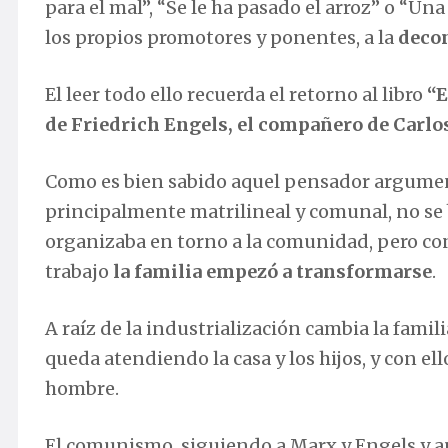
para el mal”, “Se le ha pasado el arroz” o “Una
los propios promotores y ponentes, a la
decon
El leer todo ello recuerda el retorno al libro
“E
de Friedrich Engels, el compañero de Carl
Como es bien sabido aquel pensador argumentó
principalmente matrilineal y comunal, no se 
organizaba en torno a la comunidad, pero con 
trabajo
la familia empezó a transformarse
.
A raíz de la industrialización cambia la famili
queda atendiendo la casa y los hijos, y con el
hombre.
El comunismo, siguiendo a Marx y Engels y ap