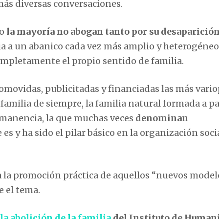
s más diversas conversaciones.
o
la mayoría no abogan tanto por su desaparició
lia a un abanico cada vez más amplio y heterogéneo
ompletamente el propio sentido de familia.
omovidas, publicitadas y financiadas las más vari
 familia de siempre, la familia natural formada a pa
rmanencia, la que muchas veces
denominan
e es y ha sido el pilar básico en la organización soci
 a la promoción práctica de aquellos “nuevos model
e el tema.
la abolición de la familia
del Instituto de Human