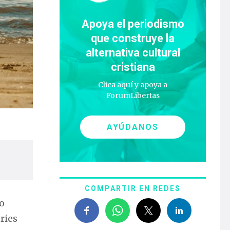
Apoya el periodismo
que construye la
alternativa cultural
cristiana
Clica aquí y apoya a
ForumLibertas
AYÚDANOS
COMPARTIR EN REDES
so
ries