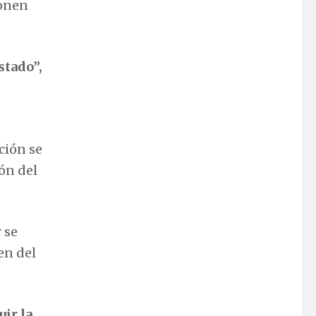
ponen
stado”,
ción se
ón del
 se
en del
uir la