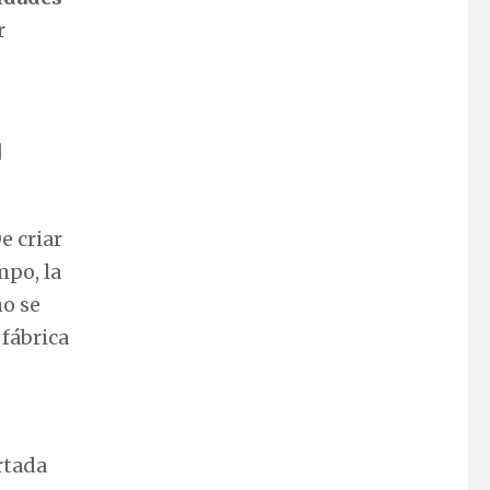
r
l
e criar
mpo, la
mo se
 fábrica
rtada