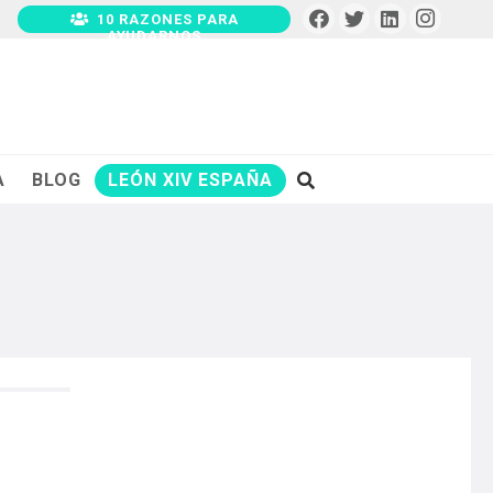
10 RAZONES PARA
AYUDARNOS
A
BLOG
LEÓN XIV ESPAÑA