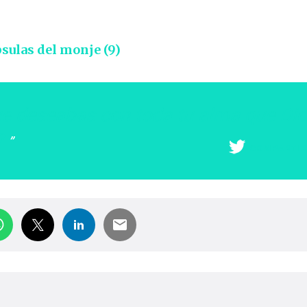
sulas del monje (9)
e deseabas con toda tu alma que Di
?
COMPARTIR