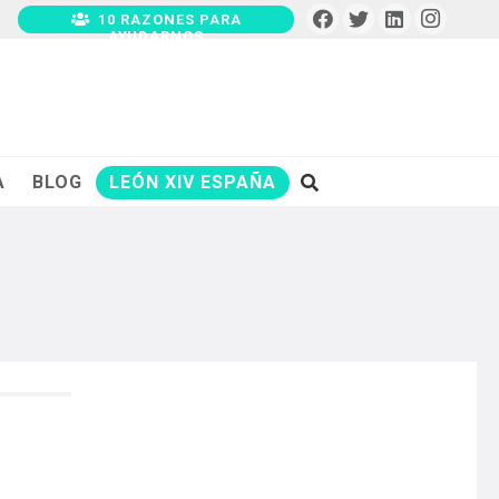
10 RAZONES PARA
AYUDARNOS
A
BLOG
LEÓN XIV ESPAÑA