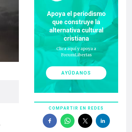
Apoya el periodismo
que construye la
alternativa cultural
cristiana
Clica aquí y apoya a
ForumLibertas
AYÚDANOS
COMPARTIR EN REDES
…