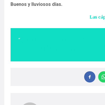
Buenos y lluviosos días.
Las cáp
¿No habíamos quedado en qu
usara de ti sin pedirte permiso