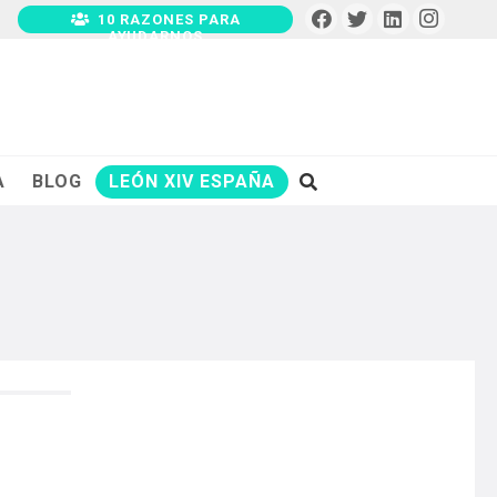
10 RAZONES PARA
AYUDARNOS
A
BLOG
LEÓN XIV ESPAÑA