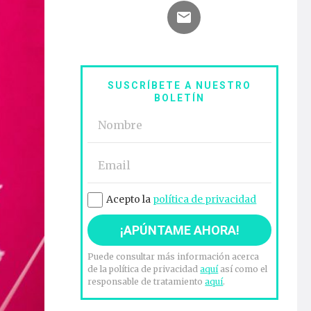
SUSCRÍBETE A NUESTRO
BOLETÍN
Acepto la
política de privacidad
Puede consultar más información acerca
de la política de privacidad
aquí
así como el
responsable de tratamiento
aquí
.