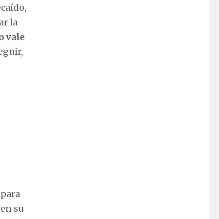
ecaído,
ar la
o vale
eguir,
 para
 en su