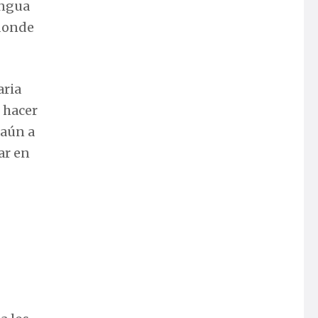
engua
 donde
aria
 hacer
 aún a
ar en