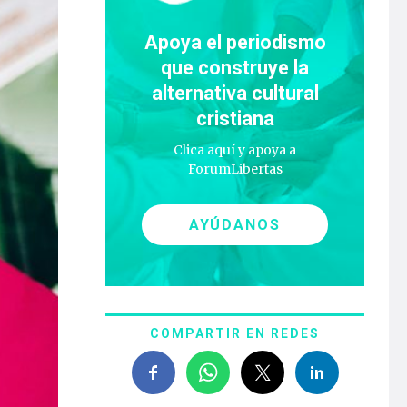
Apoya el periodismo
que construye la
alternativa cultural
cristiana
Clica aquí y apoya a
ForumLibertas
AYÚDANOS
COMPARTIR EN REDES