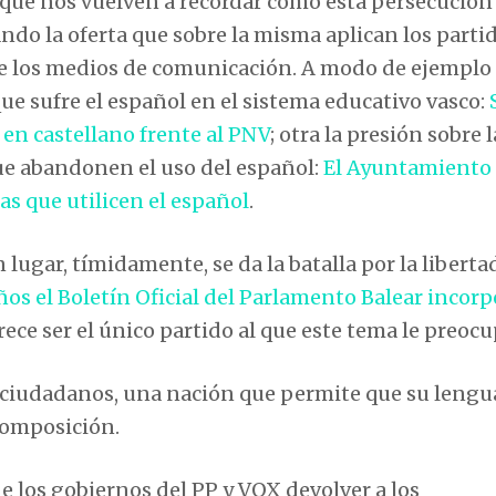
que nos vuelven a recordar como esta persecución 
ndo la oferta que sobre la misma aplican los parti
 de los medios de comunicación. A modo de ejemplo 
e sufre el español en el sistema educativo vasco:
 en castellano frente al PNV
; otra la presión sobre l
ue abandonen el uso del español:
El Ayuntamiento
s que utilicen el español
.
lugar, tímidamente, se da la batalla por la liberta
os el Boletín Oficial del Parlamento Balear incorp
arece ser el único partido al que este tema le preocu
s ciudadanos, una nación que permite que su lengu
composición.
 los gobiernos del PP y VOX devolver a los