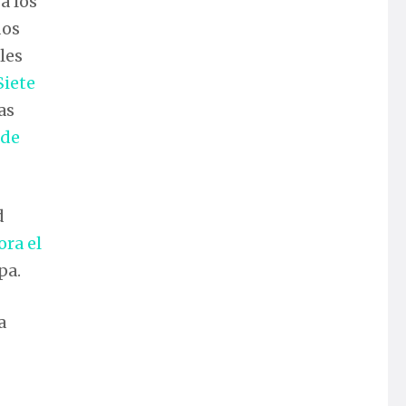
a los
dos
les
Siete
as
 de
d
ora el
pa.
a