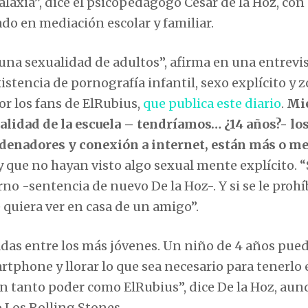
alaxia”, dice el psicopedagogo César de la Hoz, con
ado en mediación escolar y familiar.
 una sexualidad de adultos”, afirma en una entrevi
istencia de pornografía infantil, sexo explícito y z
r los fans de ElRubius,
que publica este diario
.
Mi
alidad de la escuela – tendríamos… ¿14 años?- lo
ordenadores y conexión a internet, están más o m
y que no hayan visto algo sexual mente explícito. “
no -sentencia de nuevo De la Hoz-. Y si se le prohí
 quiera ver en casa de un amigo”.
das entre los más jóvenes. Un niño de 4 años pue
phone y llorar lo que sea necesario para tenerlo 
en tanto poder como ElRubius”, dice De la Hoz, aun
 Los Rolling Stones.