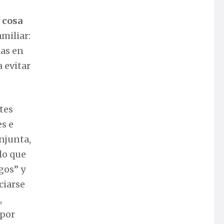
 cosa
miliar:
las en
 evitar
tes
s e
njunta,
lo que
gos” y
ciarse
,
 por