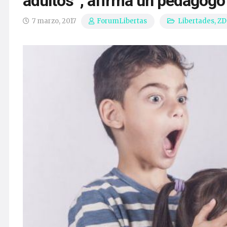
adultos”, afirma un pedagogo
7 marzo, 2017
Libertades
,
ZD
ForumLibertas