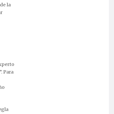
de la
ar
experto
”. Para
iño
egla