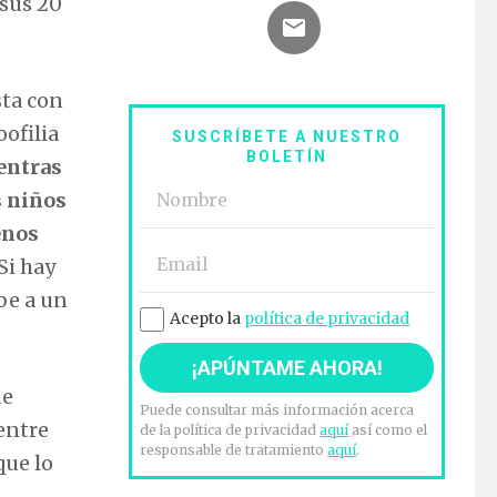
 sus 20
sta con
oofilia
SUSCRÍBETE A NUESTRO
BOLETÍN
entras
s niños
enos
Si hay
be a un
Acepto la
política de privacidad
de
Puede consultar más información acerca
entre
de la política de privacidad
aquí
así como el
responsable de tratamiento
aquí
.
que lo