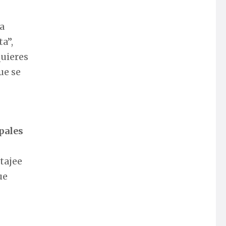
la
ta”,
quieres
ue se
ipales
tajee
ue