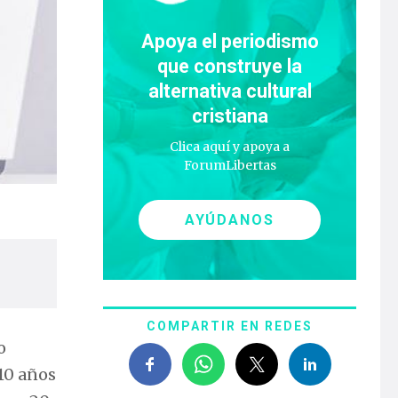
Apoya el periodismo
que construye la
alternativa cultural
cristiana
Clica aquí y apoya a
ForumLibertas
AYÚDANOS
COMPARTIR EN REDES
o
 10 años