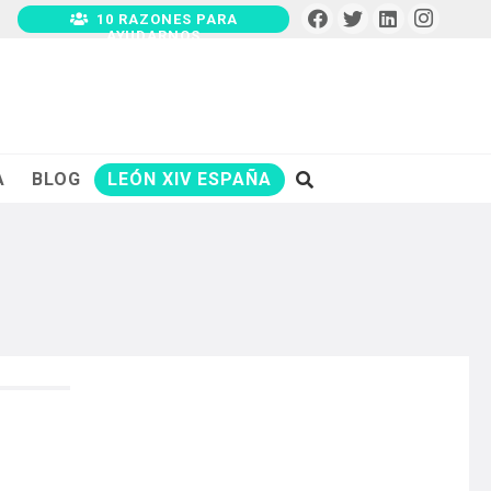
10 RAZONES PARA
AYUDARNOS
A
BLOG
LEÓN XIV ESPAÑA