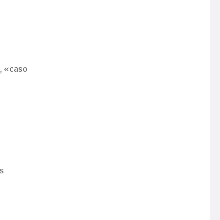
, «caso
s