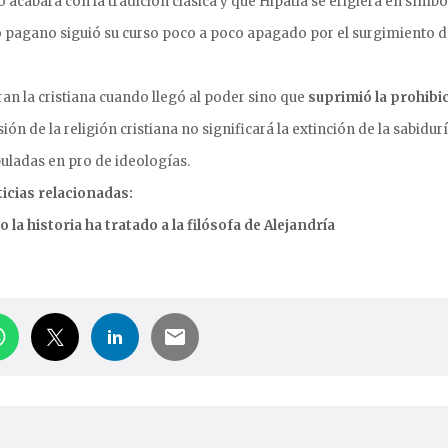
 acabara con la tradición clásica y que Hipatia se erigiera en símbo
mo pagano siguió su curso poco a poco apagado por el surgimiento d
an la cristiana cuando llegó al poder sino que
suprimió la prohibic
ión de la religión cristiana no significará la extinción de la sabidurí
puladas en pro de ideologías.
icias relacionadas:
la historia ha tratado a la filósofa de Alejandría