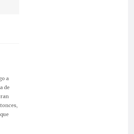
go a
a de
eran
ntonces,
 que