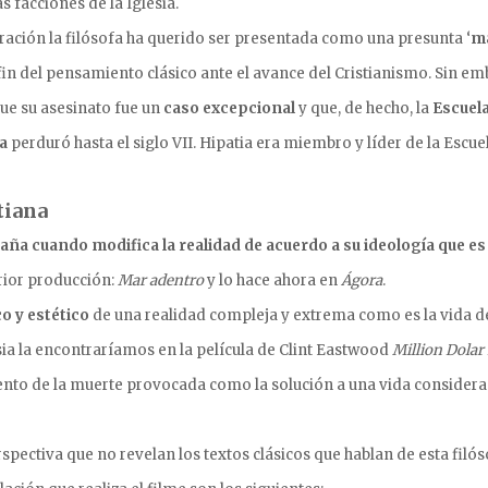
as facciones de la Iglesia.
tración la filósofa ha querido ser presentada como una presunta ‘
má
 fin del pensamiento clásico ante el avance del Cristianismo. Sin e
que su asesinato fue un
caso excepcional
y que, de hecho, la
Escuel
a
perduró hasta el siglo VII. Hipatia era miembro y líder de la Escue
tiana
aña cuando modifica la realidad de acuerdo a su ideología que es
rior producción:
Mar adentro
y lo hace ahora en
Ágora
.
o y estético
de una realidad compleja y extrema como es la vida d
sia la encontraríamos en la película de Clint Eastwood
Million Dolar
iento de la muerte provocada como la solución a una vida consider
pectiva que no revelan los textos clásicos que hablan de esta filós