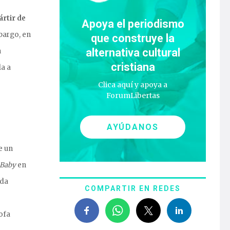
rtir de
Apoya el periodismo
mbargo, en
que construye la
alternativa cultural
a
cristiana
la a
Clica aquí y apoya a
ForumLibertas
AYÚDANOS
e un
 Baby
en
ada
COMPARTIR EN REDES
ofa