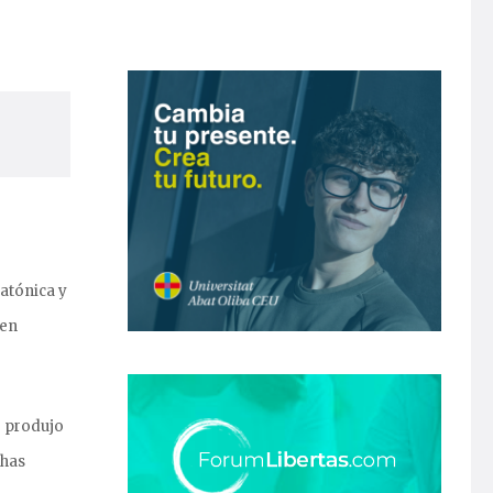
latónica y
 en
e produjo
chas