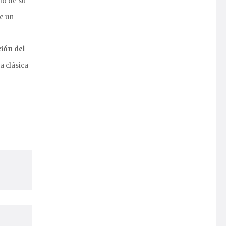
lo de su
e un
ión del
a clásica