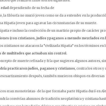
ción que realiza el filme son los siguientes:
e edad
dependiendo de su fecha de
to, la filósofa no murió joven como se da a entender en la producció
na Hipatia joven para agravar las circunstancias de su muerte.
ipatia e incluso la confección de un martirio propio de carácter pr
ciones (con cristianos, judíos ypaganos a menudo mezclados en 
Los cristianos no atacaron la “civilizada Hipatia” en los términos en 
s de multitudes que actuaban sin control
.
ncepto de muerte refinada y fría que sugieren algunos autores, sin
ndría practicaron judíos, paganos y cristianos
, contra los otros y
 descuartizamiento después, también murieron obispos en diversas
cos eran monoteístas- de la que formaba parte Hipatia duró en Al
ndría convivían alumnos de tradición neoplatónica y cristiana hast