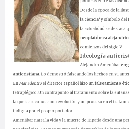
políticas entre las distint
Desde la época de la Ilus
la ciencia
’ y símbolo del
la actualidad se destaca 
neoplatónica alejandrin
comienzos del siglo V.
Ideología anticris
Alejandro Amenábar
eng
anticristiana
. Lo demostró falseando los hechos en su ante
En
Mar adentro
el director español hizo un
falseamiento étic
tetraplégico. Un contrapunto al tratamiento sobre la eutana
la que se reconoce una evolución y un proceso en el tratam
indigna por el propio portador.
Amenábar narra la vida y la muerte de Hipatia desde una pers