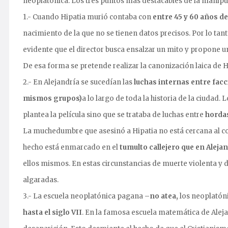
neoplatónica. Los tres puntos más destacables de la manipula
1.- Cuando Hipatia murió contaba con
entre 45 y 60 años d
nacimiento de la que no se tienen datos precisos. Por lo tan
evidente que el director busca ensalzar un mito y propone u
De esa forma se pretende realizar la canonización laica de H
2.- En Alejandría se sucedían las
luchas internas entre fac
mismos grupos)
a lo largo de toda la historia de la ciudad. 
plantea la película sino que se trataba de luchas entre
ho
rda
La muchedumbre que asesinó a Hipatia no está cercana al co
hecho está enmarcado en el
tumulto callejero que en Aleja
ellos mismos. En estas circunstancias de muerte violenta y
algaradas.
3.- La escuela neoplatónica pagana –
no atea,
los neoplatóni
hasta el siglo VII
. En la famosa escuela matemática de Aleja