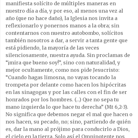
manifiesta solícito de múltiples maneras en
nuestro día a día, y por eso, al menos una vez al
año (que no hace daño), la Iglesia nos invita a
reflexionarlo y ponernos manos a la obra; sin
contentarnos con nuestro autobombo, solícitos
también nosotros a dar, a servir a tanta gente que
está pidiendo, la mayoría de las veces
silenciosamente, nuestra ayuda. Sin proclamas de
“¡mira que bueno soy!”, sino con naturalidad, y
mejor ocultamente, como nos pide Jesucristo:
“Cuando hagas limosna, no vayas tocando la
trompeta por delante como hacen los hipócritas
en las sinagogas y por las calles con el fin de ser
honrados por los hombres. (…) Que no sepa tu
mano izquierda lo que hace tu derecha” (Mt 6,2-3).
No significa que debemos negar el mal que hacen o
nos hacen, su pecado, no; sino, partiendo de quién
es, dar la mano al prójimo para conducirlo a Dios,
el cielo en la tierra. Solo así el Omnipotente nos