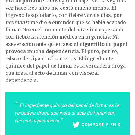
era importante
. Conseguí mi objetivo. La segunda
vez hace tres años me costó mucho menos. El
ingreso hospitalario, con fiebre varios días, por
neumonía
me dio a entender que se había acabado
fumar. No en el momento del alta sino esperando
con fiebre la atención médica en urgencias. Mi
aseveración ante quien sea:
el cigarrillo de papel
provoca mucha dependencia.
El puro, purito,
tabaco de pipa mucho menos. El ingrediente
químico del papel de fumar es la verdadera droga
que insta al acto de fumar con visceral
dependencia.
El ingrediente químico del papel de fumar es la
verdadera droga que insta al acto de fumar con
visceral dependencia
COMPARTIR EN X