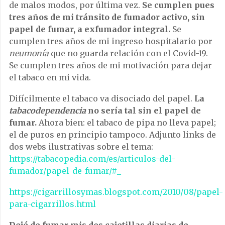
de malos modos, por última vez.
Se cumplen pues
tres años de mi tránsito de fumador activo, sin
papel de fumar, a exfumador integral.
Se
cumplen tres años de mi ingreso hospitalario por
neumonía
que no guarda relación con el Covid-19.
Se cumplen tres años de mi motivación para dejar
el tabaco en mi vida.
Difícilmente el tabaco va disociado del papel.
La
tabacodependencia
no sería tal sin el papel de
fumar.
Ahora bien: el tabaco de pipa no lleva papel;
el de puros en principio tampoco. Adjunto links de
dos webs ilustrativas sobre el tema:
https://tabacopedia.com/es/articulos-del-
fumador/papel-de-fumar/#_
https://cigarrillosymas.blogspot.com/2010/08/papel-
para-cigarrillos.html
Dejé de fumar mis dos cajetillas diarias de