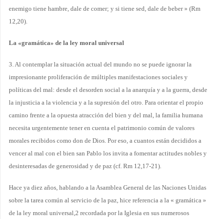
enemigo tiene hambre, dale de comer; y si tiene sed, dale de beber » (Rm
12,20).
La «gramática» de la ley moral universal
3. Al contemplar la situación actual del mundo no se puede ignorar la
impresionante proliferación de múltiples manifestaciones sociales y
políticas del mal: desde el desorden social a la anarquía y a la guerra, desde
la injusticia a la violencia y a la supresión del otro. Para orientar el propio
camino frente a la opuesta atracción del bien y del mal, la familia humana
necesita urgentemente tener en cuenta el patrimonio común de valores
morales recibidos como don de Dios. Por eso, a cuantos están decididos a
vencer al mal con el bien san Pablo los invita a fomentar actitudes nobles y
desinteresadas de generosidad y de paz (cf. Rm 12,17-21).
Hace ya diez años, hablando a la Asamblea General de las Naciones Unidas
sobre la tarea común al servicio de la paz, hice referencia a la « gramática »
de la ley moral universal,2 recordada por la Iglesia en sus numerosos