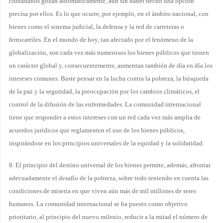
ciudadanos gozan automáticamente, aun sin haber hecho una opción
precisa por ellos. Es lo que ocurre, por ejemplo, en el ámbito nacional, con
bienes como el sistema judicial, la defensa y la red de carreteras o
ferrocarriles. En el mundo de hoy, tan afectado por el fenómeno de la
globalización, son cada vez más numerosos los bienes públicos que tienen
un carácter global y, consecuentemente, aumentan también de día en día los
intereses comunes. Baste pensar en la lucha contra la pobreza, la búsqueda
de la paz y la seguridad, la preocupación por los cambios climáticos, el
control de la difusión de las enfermedades. La comunidad internacional
tiene que responder a estos intereses con un red cada vez más amplia de
acuerdos jurídicos que reglamenten el uso de los bienes públicos,
inspirándose en los principios universales de la equidad y la solidaridad.
8. El principio del destino universal de los bienes permite, además, afrontar
adecuadamente el desafío de la pobreza, sobre todo teniendo en cuenta las
condiciones de miseria en que viven aún más de mil millones de seres
humanos. La comunidad internacional se ha puesto como objetivo
prioritario, al principio del nuevo milenio, reducir a la mitad el número de