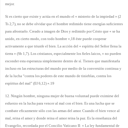
mejor.
Si es cierto que existe y actúa en el mundo el « misterio de la impiedad » (2
Ts 2,7), no se debe olvidar que el hombre redimido tiene energías suficientes
para afrontarlo. Creado a imagen de Dios y redimido por Cristo que « se ha
unido, en cierto modo, con todo hombre »,18 éste puede cooperar
activamente a que triunfe el bien. La acción del « espíritu del Señor llena la
tierra » (Sb 1,7). Los cristianos, especialmente los fieles laicos, « no pueden
esconder esta esperanza simplemente dentro de sí. Tienen que manifestarla
incluso en las estructuras del mundo por medio de la conversión continua y
de la lucha “contra los poderes de este mundo de tinieblas, contra los
espíritus del mal” (Ef 6,12) ».19
12. Ningún hombre, ninguna mujer de buena voluntad puede eximirse del
esfuerzo en la lucha para vencer al mal con el bien. Es una lucha que se
combate eficazmente sólo con las armas del amor. Cuando el bien vence al
mal, reina el amor y donde reina el amor reina la paz. Es la enseñanza del
Evangelio, recordada por el Concilio Vaticano II: « La ley fundamental de