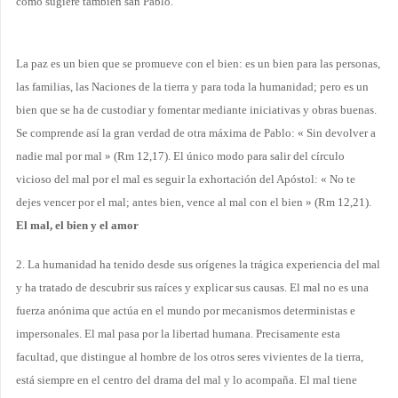
como sugiere también san Pablo.
La paz es un bien que se promueve con el bien: es un bien para las personas,
las familias, las Naciones de la tierra y para toda la humanidad; pero es un
bien que se ha de custodiar y fomentar mediante iniciativas y obras buenas.
Se comprende así la gran verdad de otra máxima de Pablo: « Sin devolver a
nadie mal por mal » (Rm 12,17). El único modo para salir del círculo
vicioso del mal por el mal es seguir la exhortación del Apóstol: « No te
dejes vencer por el mal; antes bien, vence al mal con el bien » (Rm 12,21).
El mal, el bien y el amor
2. La humanidad ha tenido desde sus orígenes la trágica experiencia del mal
y ha tratado de descubrir sus raíces y explicar sus causas. El mal no es una
fuerza anónima que actúa en el mundo por mecanismos deterministas e
impersonales. El mal pasa por la libertad humana. Precisamente esta
facultad, que distingue al hombre de los otros seres vivientes de la tierra,
está siempre en el centro del drama del mal y lo acompaña. El mal tiene