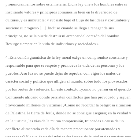
pronunciamientos sobre esta materia. Dicha ley une a los hombres entre sí
inspirando valores y principios comunes, si bien en la diversidad de
culturas, y es inmutable: « subsiste bajo el flujo de las ideas y costumbres y
sostiene su progreso […]. Incluso cuando se llega a renegar de sus
principios, no se la puede destruir ni arrancar del corazón del hombre.
Resurge siempre en la vida de individuos y sociedades ».
4. Esta común gramática de la ley moral exige un compromiso constante y
responsable para que se respete y promueva la vida de las personas y los
pueblos. A su luz no se puede dejar de reprobar con vigor los males de
carácter social y político que afligen al mundo, sobre todo los provocados
por los brotes de violencia. En este contexto, ¿cómo no pensar en el querido
Continente africano donde persisten conflictos que han provocado y siguen
provocando millones de víctimas? ¿Cómo no recordar la peligrosa situación
de Palestina, la tierra de Jesús, donde no se consigue asegurar, en la verdad y
en la justicia, las vías de la mutua comprensión, truncadas a causa de un
conflicto alimentado cada día de manera preocupante por atentados y
venganzas? Y, ¿qué decir del trágico fenómeno de la violencia terrorista que