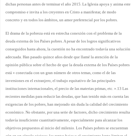
dichas personas antes de terminar el año 2015. La Iglesia apoya y anima este
compromiso e invita a los creyentes en Cristo a manifestar, de modo
concreto y en todos los ámbitos, un amor preferencial por los pobres.
El drama de la pobreza está en estrecha conexión con el problema de la
deuda externa de los Países pobres. A pesar de los logros significativos
conseguidos hasta ahora, la cuestión no ha encontrado todavía una solución
adecuada. Han pasado quince años desde que llamé la atención de la
opinión pública sobre el hecho de que la deuda externa de los Países pobres
está « conectada con un gran número de otros temas, como el de las
inversiones en el extranjero, el trabajo equitativo de las principales
instituciones internacionales, el precio de las materias primas, etc. ».13 Las
recientes medidas para reducir las deudas, que han tenido más en cuenta las
exigencias de los pobres, han mejorado sin duda la calidad del crecimiento
económico. No obstante, por una serie de factores, dicho crecimiento resulta
todavía insuficiente cuantitativamente, especialmente para alcanzar los
objetivos propuestos al inicio del milenio. Los Países pobres se encuentran
aún en un círculo vicioso: las rentas bajas y el crecimiento lento limitan el