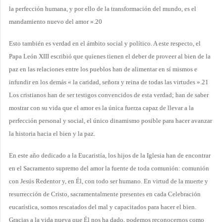
la perfección humana, y por ello de la transformación del mundo, es el
mandamiento nuevo del amor ».20
Esto también es verdad en el ámbito social y político. A este respecto, el
Papa León XIII escribió que quienes tienen el deber de proveer al bien de la
paz en las relaciones entre los pueblos han de alimentar en sí mismos e
infundir en los demás « la caridad, señora y reina de todas las virtudes ».21
Los cristianos han de ser testigos convencidos de esta verdad; han de saber
mostrar con su vida que el amor es la única fuerza capaz de llevar a la
perfección personal y social, el único dinamismo posible para hacer avanzar
la historia hacia el bien y la paz.
En este año dedicado a la Eucaristía, los hijos de la Iglesia han de encontrar
en el Sacramento supremo del amor la fuente de toda comunión: comunión
con Jesús Redentor y, en Él, con todo ser humano. En virtud de la muerte y
resurrección de Cristo, sacramentalmente presentes en cada Celebración
eucarística, somos rescatados del mal y capacitados para hacer el bien.
Gracias a la vida nueva que Él nos ha dado, podemos reconocernos como