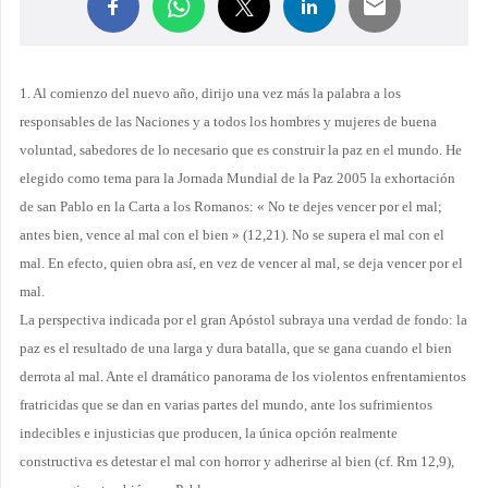
1. Al comienzo del nuevo año, dirijo una vez más la palabra a los
responsables de las Naciones y a todos los hombres y mujeres de buena
voluntad, sabedores de lo necesario que es construir la paz en el mundo. He
elegido como tema para la Jornada Mundial de la Paz 2005 la exhortación
de san Pablo en la Carta a los Romanos: « No te dejes vencer por el mal;
antes bien, vence al mal con el bien » (12,21). No se supera el mal con el
mal. En efecto, quien obra así, en vez de vencer al mal, se deja vencer por el
mal.
La perspectiva indicada por el gran Apóstol subraya una verdad de fondo: la
paz es el resultado de una larga y dura batalla, que se gana cuando el bien
derrota al mal. Ante el dramático panorama de los violentos enfrentamientos
fratricidas que se dan en varias partes del mundo, ante los sufrimientos
indecibles e injusticias que producen, la única opción realmente
constructiva es detestar el mal con horror y adherirse al bien (cf. Rm 12,9),