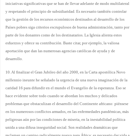
iniciativas significativas que se han de llevar adelante de modo multilateral
y respetando el principio de subsidiaridad. Es necesario también controlar
que la gestión de los recursos económicos destinados al desarrollo de los
Países pobres siga criterios escrupulosos de buena administración, tanto por
parte de los donantes como de los destinatarios. La Iglesia alienta estos
esfuerzos y ofrece su contribución. Baste citar, por ejemplo, la valiosa
aportación que dan las numerosas agencias católicas de ayuda y de
desarrollo.
10. Al finalizar el Gran Jubileo del año 2000, en la Carta apostólica Novo
millennio ineunte he señalado la urgencia de una nueva imaginación de la
caridad 16 para difundir en el mundo el Evangelio de la esperanza. Eso se
hace evidente sobre todo cuando se abordan los muchos y delicados
problemas que obstaculizan el desarrollo del Continente africano: piénsese
en los numerosos conflictos armados, en las enfermedades pandémicas, más
peligrosas aún por las condiciones de miseria, en la inestabilidad política
unida a una difusa inseguridad social. Son realidades dramáticas que
reclaman un camino radicalmente nuevo para África: es necesario dar vida a