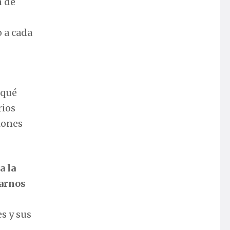
n de
o a cada
 qué
rios
iones
a la
rarnos
s y sus