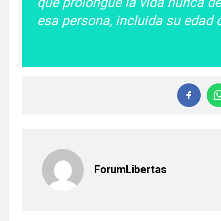
que prolongue la vida nunca deb
esa persona, incluida su edad 
ForumLibertas