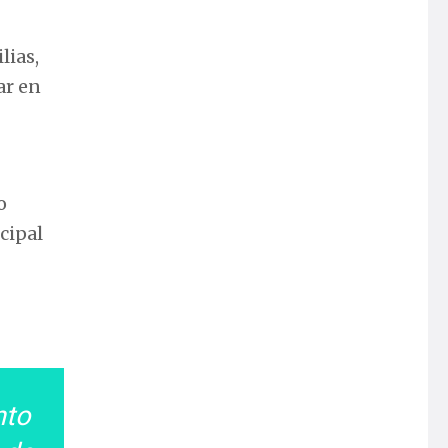
lias,
ar en
o
cipal
nto