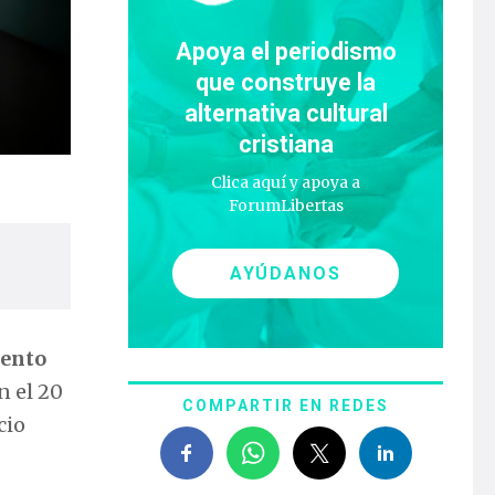
Apoya el periodismo
que construye la
alternativa cultural
cristiana
Clica aquí y apoya a
ForumLibertas
AYÚDANOS
iento
n el 20
COMPARTIR EN REDES
cio