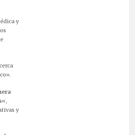
édica y
los
se
cerca
co».
nera
s
«,
tivas y