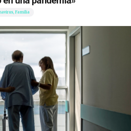
o en una pandemia»
navirus
,
Familia