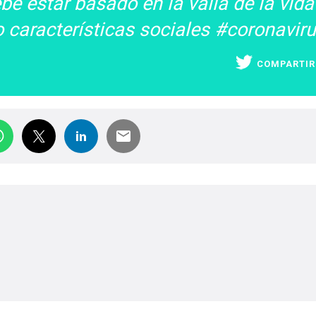
e estar basado en la valía de la vida
o características sociales #coronavir
COMPARTIR