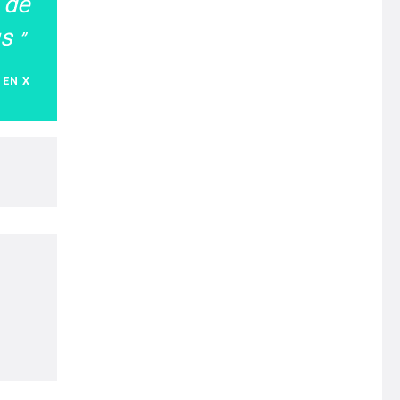
 de
us
 EN X