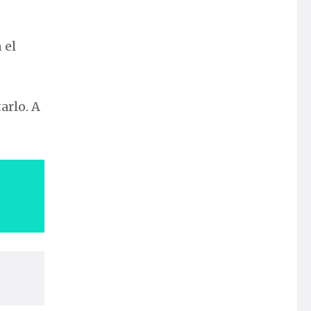
 el
arlo. A
 EN X