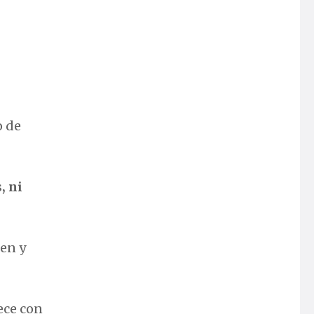
o de
, ni
ien y
ece con