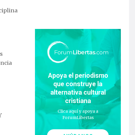
ciplina
os
encia
Apoya el periodismo
que construye la
alternativa cultural
cristiana
Clica aquí y apoya a
Y
ForumLibertas