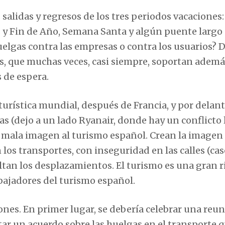
 salidas y regresos de los tres periodos vacaciones
des y Fin de Año, Semana Santa y algún puente larg
uelgas contra las empresas o contra los usuarios? 
os, que muchas veces, casi siempre, soportan ademá
 de espera.
turística mundial, después de Francia, y por delan
gas (dejo a un lado Ryanair, donde hay un conflicto 
 mala imagen al turismo español. Crean la imagen
os transportes, con inseguridad en las calles (cas
ultan los desplazamientos. El turismo es una gran 
abajadores del turismo español.
ones. En primer lugar, se debería celebrar una reu
ar un acuerdo sobre las huelgas en el transporte 