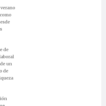
: verano
o como
Desde
s
te de
laboral
 de un
o de
riqueza
nión
que