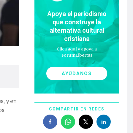
Apoya el periodismo
que construye la
alternativa cultural
cristiana
Clica aquí y apoya a
ForumLibertas
AYÚDANOS
s, y en
COMPARTIR EN REDES
os