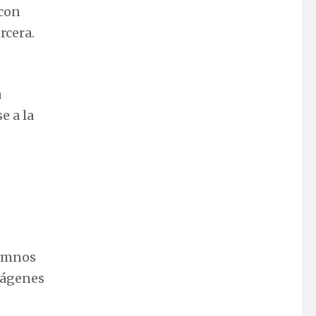
 con
rcera.
a
e a la
lumnos
imágenes