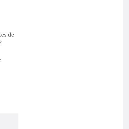
res de
?
e