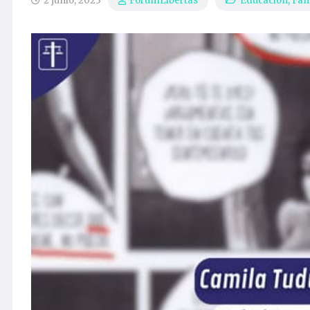
2 junio, 2023
Educación
,
Fam
ForumLibertas