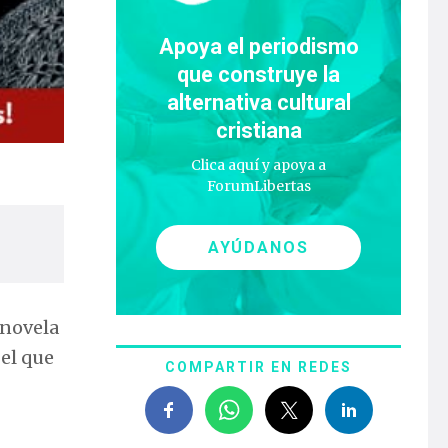
Apoya el periodismo
que construye la
alternativa cultural
cristiana
Clica aquí y apoya a
ForumLibertas
AYÚDANOS
 novela
 el que
COMPARTIR EN REDES