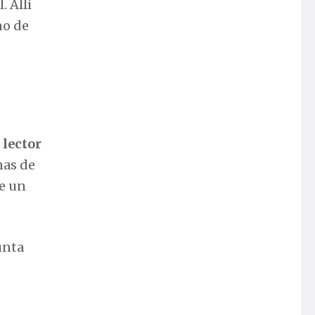
. Allí
no de
 lector
nas de
ue un
unta