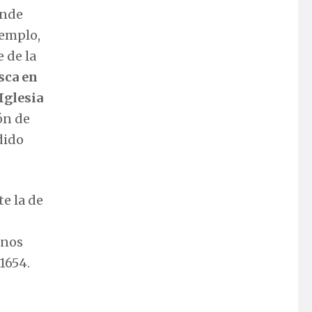
onde
jemplo,
 de la
sca en
Iglesia
ón de
dido
te la de
o
 nos
1654.