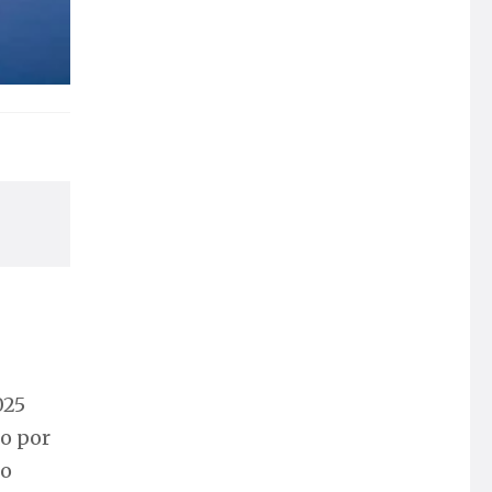
025
o por
io