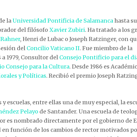
de la
Universidad Pontificia de Salamanca
hasta su
rador del filósofo
Xavier Zubiri
. Ha tratado a los 
 Rahner
, Henri de Lubac o Joseph Ratzinger, con qu
Sesión del
Concilio Vaticano II
. Fue miembro de la
 a 1979, Consultor del
Consejo Pontificio para el d
io Consejo para la Cultura
. Desde 1986 es Académi
rales y Políticas
. Recibió el premio Joseph Ratzin
y escuelas, entre ellas una de muy especial, la esc
néndez Pelayo
de Santander. Una escuela de teolo
ctor es nombrado directamente por el gobierno de 
d en función de los cambios de rector motivados po