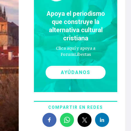
Apoya el periodismo
que construye la
alternativa cultural
cristiana
Clica aquí y apoya a
ForumLibertas
AYÚDANOS
COMPARTIR EN REDES