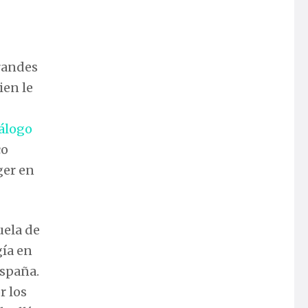
grandes
ien le
iálogo
co
ger en
uela de
gía en
España.
r los