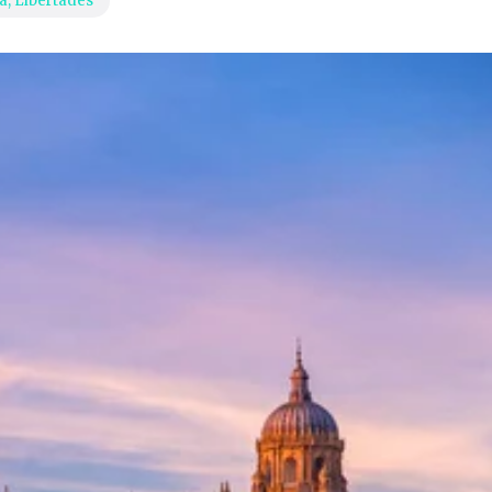
ra
,
Libertades