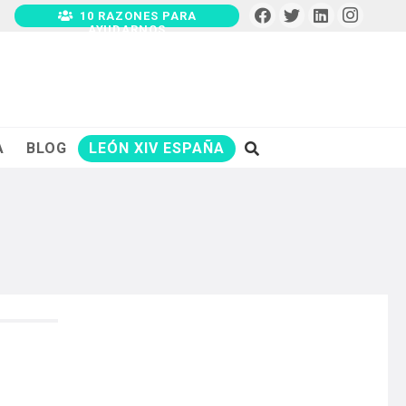
10 RAZONES PARA
AYUDARNOS
A
BLOG
LEÓN XIV ESPAÑA