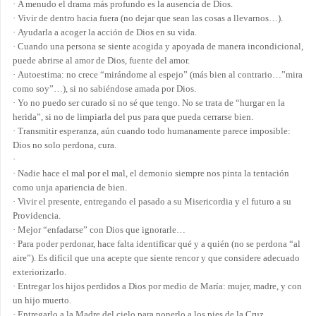
·
A menudo el drama más profundo es la ausencia de Dios.
·
Vivir de dentro hacia fuera (no dejar que sean las cosas a llevarnos…).
·
Ayudarla a acoger la acción de Dios en su vida.
·
Cuando una persona se siente acogida y apoyada de manera incondicional,
puede abrirse al amor de Dios, fuente del amor.
·
Autoestima: no crece “mirándome al espejo” (más bien al contrario…”mira
como soy”…), si no sabiéndose amada por Dios.
·
Yo no puedo ser curado si no sé que tengo. No se trata de “hurgar en la
herida”, si no de limpiarla del pus para que pueda cerrarse bien.
·
Transmitir esperanza, aún cuando todo humanamente parece imposible:
Dios no solo perdona, cura.
·
·
Nadie hace el mal por el mal, el demonio siempre nos pinta la tentación
como unja apariencia de bien.
·
Vivir el presente, entregando el pasado a su Misericordia y el futuro a su
Providencia.
·
Mejor “enfadarse” con Dios que ignorarle…
·
Para poder perdonar, hace falta identificar qué y a quién (no se perdona “al
aire”). Es difícil que una acepte que siente rencor y que considere adecuado
exteriorizarlo.
·
Entregar los hijos perdidos a Dios por medio de María: mujer, madre, y con
un hijo muerto.
·
Entregarlo a la Madre del cielo para ponerlo a los pies de la Cruz.