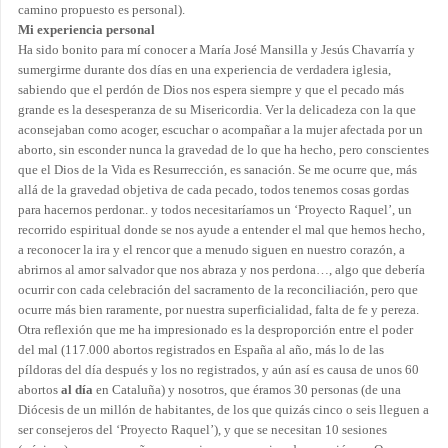
camino propuesto es personal).
Mi experiencia personal
Ha sido bonito para mí conocer a María José Mansilla y Jesús Chavarría y
sumergirme durante dos días en una experiencia de verdadera iglesia,
sabiendo que el perdón de Dios nos espera siempre y que el pecado más
grande es la desesperanza de su Misericordia. Ver la delicadeza con la que
aconsejaban como acoger, escuchar o acompañar a la mujer afectada por un
aborto, sin esconder nunca la gravedad de lo que ha hecho, pero conscientes
que el Dios de la Vida es Resurrección, es sanación. Se me ocurre que, más
allá de la gravedad objetiva de cada pecado, todos tenemos cosas gordas
para hacernos perdonar.. y todos necesitaríamos un ‘Proyecto Raquel’, un
recorrido espiritual donde se nos ayude a entender el mal que hemos hecho,
a reconocer la ira y el rencor que a menudo siguen en nuestro corazón, a
abrirnos al amor salvador que nos abraza y nos perdona…, algo que debería
ocurrir con cada celebración del sacramento de la reconciliación, pero que
ocurre más bien raramente, por nuestra superficialidad, falta de fe y pereza.
Otra reflexión que me ha impresionado es la desproporción entre el poder
del mal (117.000 abortos registrados en España al año, más lo de las
píldoras del día después y los no registrados, y aún así es causa de unos 60
abortos
al día
en Cataluña) y nosotros, que éramos 30 personas (de una
Diócesis de un millón de habitantes, de los que quizás cinco o seis lleguen a
ser consejeros del ‘Proyecto Raquel’), y que se necesitan 10 sesiones