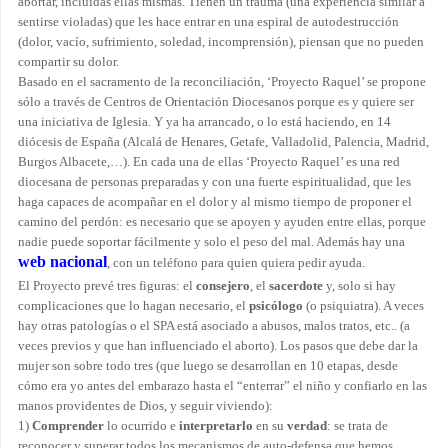
abortar, incluidas ellas mismas. Tienen un trauma (una experiencia similar a
sentirse violadas) que les hace entrar en una espiral de autodestrucción
(dolor, vacío, sufrimiento, soledad, incomprensión), piensan que no pueden
compartir su dolor.
Basado en el sacramento de la reconciliación, ‘Proyecto Raquel’ se propone
sólo a través de Centros de Orientación Diocesanos porque es y quiere ser
una iniciativa de Iglesia. Y ya ha arrancado, o lo está haciendo, en 14
diócesis de España (Alcalá de Henares, Getafe, Valladolid, Palencia, Madrid,
Burgos Albacete,…). En cada una de ellas ‘Proyecto Raquel’ es una red
diocesana de personas preparadas y con una fuerte espiritualidad, que les
haga capaces de acompañar en el dolor y al mismo tiempo de proponer el
camino del perdón: es necesario que se apoyen y ayuden entre ellas, porque
nadie puede soportar fácilmente y solo el peso del mal. Además hay una
web nacional
, con un teléfono para quien quiera pedir ayuda.
El Proyecto prevé tres figuras: el
consejero
, el
sacerdote
y, solo si hay
complicaciones que lo hagan necesario, el
psicólogo
(o psiquiatra). A veces
hay otras patologías o el SPA está asociado a abusos, malos tratos, etc.. (a
veces previos y que han influenciado el aborto). Los pasos que debe dar la
mujer son sobre todo tres (que luego se desarrollan en 10 etapas, desde
cómo era yo antes del embarazo hasta el “enterrar” el niño y confiarlo en las
manos providentes de Dios, y seguir viviendo):
1)
Comprender
lo ocurrido e
interpretarlo
en su
verdad
: se trata de
reconocer y superar todos los mecanismos de auto-defensa que hemos