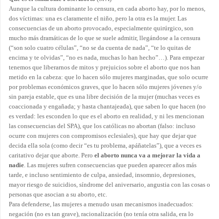
Aunque la cultura dominante lo censura, en cada aborto hay, por lo menos,
dos víctimas: una es claramente el niño, pero la otra es la mujer. Las
consecuencias de un aborto provocado, especialmente quirúrgico, son
mucho más dramáticas de lo que se suele admitir, llegándose a la censura
(“son solo cuatro células”, “no se da cuenta de nada”, “te lo quitas de
encima y te olvidas”, “no es nada, muchas lo han hecho”…). Para empezar
tenemos que liberarnos de mitos y prejuicios sobre el aborto que nos han
metido en la cabeza: que lo hacen sólo mujeres marginadas, que solo ocurre
por problemas económicos graves, que lo hacen sólo mujeres jóvenes y/o
sin pareja estable, que es una libre decisión de la mujer (muchas veces es
coaccionada y engañada; y hasta chantajeada), que saben lo que hacen (no
es verdad: les esconden lo que es el aborto en realidad, y ni les mencionan
las consecuencias del SPA), que los católicas no abortan (falso: incluso
ocurre con mujeres con compromisos eclesiales), que hay que dejar que
decida ella sola (como decir “es tu problema, apáñatelas”), que a veces es
caritativo dejar que aborte. Pero
el aborto
nunca va a mejorar la vida a
nadie
. Las mujeres sufren consecuencias que pueden aparecer años más
tarde, e incluso sentimiento de culpa, ansiedad, insomnio, depresiones,
mayor riesgo de suicidios, síndrome del aniversario, angustia con las cosas o
personas que asocian a su aborto, etc.
Para defenderse, las mujeres a menudo usan mecanismos inadecuados:
negación (no es tan grave), racionalización (no tenía otra salida, era lo