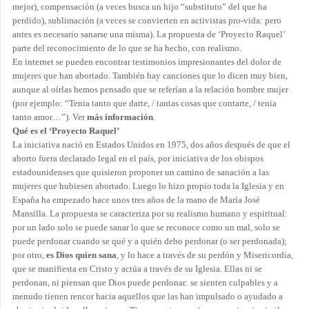
mejor), compensación (a veces busca un hijo “substituto” del que ha
perdido), sublimación (a veces se convierten en activistas pro-vida: pero
antes es necesario sanarse una misma). La propuesta de ‘Proyecto Raquel’
parte del reconocimiento de lo que se ha hecho, con realismo.
En internet se pueden encontrar testimonios impresionantes del dolor de
mujeres que han abortado. También hay canciones que lo dicen muy bien,
aunque al oírlas hemos pensado que se referían a la relación hombre mujer
(por ejemplo: “Tenia tanto que darte, / tantas cosas que contarte, / tenia
tanto amor…”). Ver
más información
.
Qué es el ‘Proyecto Raquel’
La iniciativa nació en Estados Unidos en 1975, dos años después de que el
aborto fuera declarado legal en el país, por iniciativa de los obispos
estadounidenses que quisieron proponer un camino de sanación a las
mujeres que hubiesen abortado. Luego lo hizo propio toda la Iglesia y en
España ha empezado hace unos tres años de la mano de María José
Mansilla. La propuesta se caracteriza por su realismo humano y espiritual:
por un lado solo se puede sanar lo que se reconoce como un mal, solo se
puede perdonar cuando se qué y a quién debo perdonar (o ser perdonada);
por otro,
es Dios quien sana
, y lo hace a través de su perdón y Misericordia,
que se manifiesta en Cristo y actúa a través de su Iglesia. Ellas ni se
perdonan, ni piensan que Dios puede perdonar: se sienten culpables y a
menudo tienen rencor hacia aquellos que las han impulsado o ayudado a