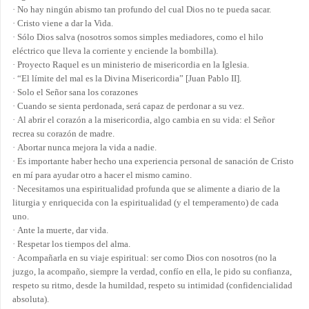
·
No hay ningún abismo tan profundo del cual Dios no te pueda sacar.
·
Cristo viene a dar la Vida.
·
Sólo Dios salva (nosotros somos simples mediadores, como el hilo
eléctrico que lleva la corriente y enciende la bombilla).
·
Proyecto Raquel es un ministerio de misericordia en la Iglesia.
·
“El límite del mal es la Divina Misericordia” [Juan Pablo II].
·
Solo el Señor sana los corazones
·
Cuando se sienta perdonada, será capaz de perdonar a su vez.
·
Al abrir el corazón a la misericordia, algo cambia en su vida: el Señor
recrea su corazón de madre.
·
Abortar nunca mejora la vida a nadie.
·
Es importante haber hecho una experiencia personal de sanación de Cristo
en mí para ayudar otro a hacer el mismo camino.
·
Necesitamos una espiritualidad profunda que se alimente a diario de la
liturgia y enriquecida con la espiritualidad (y el temperamento) de cada
uno.
·
Ante la muerte, dar vida.
·
Respetar los tiempos del alma.
·
Acompañarla en su viaje espiritual: ser como Dios con nosotros (no la
juzgo, la acompaño, siempre la verdad, confío en ella, le pido su confianza,
respeto su ritmo, desde la humildad, respeto su intimidad (confidencialidad
absoluta).