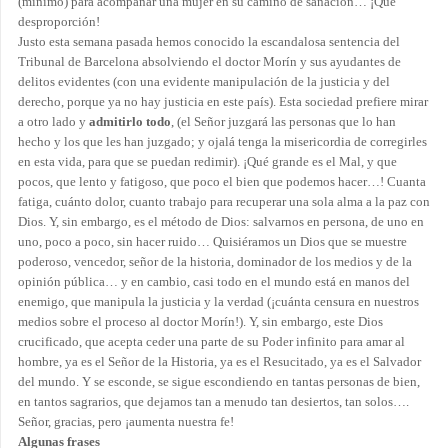
(mínimo) para acompañar una mujer en su camino de sanación… ¡Que
desproporción!
Justo esta semana pasada hemos conocido la escandalosa sentencia del
Tribunal de Barcelona absolviendo el doctor Morín y sus ayudantes de
delitos evidentes (con una evidente manipulación de la justicia y del
derecho, porque ya no hay justicia en este país). Esta sociedad prefiere mirar
a otro lado y
admitirlo todo
, (el Señor juzgará las personas que lo han
hecho y los que les han juzgado; y ojalá tenga la misericordia de corregirles
en esta vida, para que se puedan redimir). ¡Qué grande es el Mal, y que
pocos, que lento y fatigoso, que poco el bien que podemos hacer…! Cuanta
fatiga, cuánto dolor, cuanto trabajo para recuperar una sola alma a la paz con
Dios. Y, sin embargo, es el método de Dios: salvarnos en persona, de uno en
uno, poco a poco, sin hacer ruido… Quisiéramos un Dios que se muestre
poderoso, vencedor, señor de la historia, dominador de los medios y de la
opinión pública… y en cambio, casi todo en el mundo está en manos del
enemigo, que manipula la justicia y la verdad (¡cuánta censura en nuestros
medios sobre el proceso al doctor Morín!). Y, sin embargo, este Dios
crucificado, que acepta ceder una parte de su Poder infinito para amar al
hombre, ya es el Señor de la Historia, ya es el Resucitado, ya es el Salvador
del mundo. Y se esconde, se sigue escondiendo en tantas personas de bien,
en tantos sagrarios, que dejamos tan a menudo tan desiertos, tan solos….
Señor, gracias, pero ¡aumenta nuestra fe!
Algunas frases