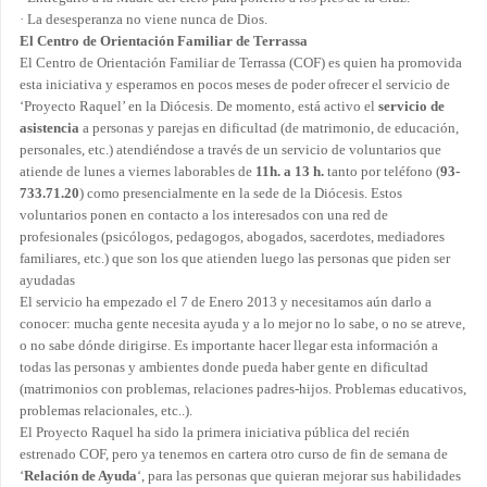
·
La desesperanza no viene nunca de Dios.
El Centro de Orientación Familiar de Terrassa
El Centro de Orientación Familiar de Terrassa (COF) es quien ha promovida
esta iniciativa y esperamos en pocos meses de poder ofrecer el servicio de
‘Proyecto Raquel’ en la Diócesis. De momento, está activo el
servicio de
asistencia
a personas y parejas en dificultad (de matrimonio, de educación,
personales, etc.) atendiéndose a través de un servicio de voluntarios que
atiende de lunes a viernes laborables de
11h. a 13 h.
tanto por teléfono (
93-
733.71.20
)
como presencialmente en la sede de la Diócesis. Estos
voluntarios ponen en contacto a los interesados con una red de
profesionales (psicólogos, pedagogos, abogados, sacerdotes, mediadores
familiares, etc.) que son los que atienden luego las personas que piden ser
ayudadas
El servicio ha empezado el 7 de Enero 2013 y necesitamos aún darlo a
conocer: mucha gente necesita ayuda y a lo mejor no lo sabe, o no se atreve,
o no sabe dónde dirigirse. Es importante hacer llegar esta información a
todas las personas y ambientes donde pueda haber gente en dificultad
(matrimonios con problemas, relaciones padres-hijos. Problemas educativos,
problemas relacionales, etc..).
El Proyecto Raquel ha sido la primera iniciativa pública del recién
estrenado COF, pero ya tenemos en cartera otro curso de fin de semana de
‘
Relación de Ayuda
‘, para las personas que quieran mejorar sus habilidades