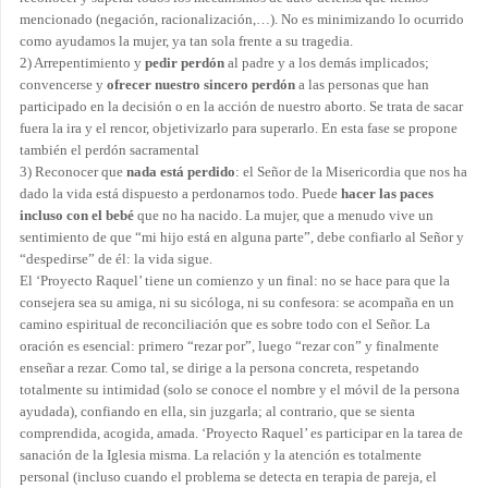
mencionado (negación, racionalización,…). No es minimizando lo ocurrido
como ayudamos la mujer, ya tan sola frente a su tragedia.
2)
Arrepentimiento y
pedir perdón
al padre y a los demás implicados;
convencerse y
ofrecer nuestro sincero perdón
a las personas que han
participado en la decisión o en la acción de nuestro aborto. Se trata de sacar
fuera la ira y el rencor, objetivizarlo para superarlo. En esta fase se propone
también el perdón sacramental
3)
Reconocer que
nada está perdido
: el Señor de la Misericordia que nos ha
dado la vida está dispuesto a perdonarnos todo. Puede
hacer las paces
incluso con el bebé
que no ha nacido. La mujer, que a menudo vive un
sentimiento de que “mi hijo está en alguna parte”, debe confiarlo al Señor y
“despedirse” de él: la vida sigue.
El ‘Proyecto Raquel’ tiene un comienzo y un final: no se hace para que la
consejera sea su amiga, ni su sicóloga, ni su confesora: se acompaña en un
camino espiritual de reconciliación que es sobre todo con el Señor. La
oración es esencial: primero “rezar por”, luego “rezar con” y finalmente
enseñar a rezar. Como tal, se dirige a la persona concreta, respetando
totalmente su intimidad (solo se conoce el nombre y el móvil de la persona
ayudada), confiando en ella, sin juzgarla; al contrario, que se sienta
comprendida, acogida, amada. ‘Proyecto Raquel’ es participar en la tarea de
sanación de la Iglesia misma. La relación y la atención es totalmente
personal (incluso cuando el problema se detecta en terapia de pareja, el