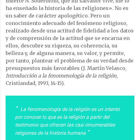
muerte N. Sóderblom, que mi salvador vive; me lo
ha enseñado la historia de las religiones». No es
un saber de carácter apologético. Pero un
conocimiento adecuado del fenómeno religioso,
realizado desde una actitud de fidelidad a los datos
y de comprensión de la actitud que se encarna en
ellos, descubre su riqueza, su coherencia, su
belleza y, de alguna manera, su valor, y permite,
por tanto, plantear el problema de su verdad desde
presupuestos más favorables (J. Martín Velasco,
Introducción a la fenomenología de la religión
,
Cristiandad, 1993, 14-15).
La fenomenología de la religión es un intento
por conocer lo que es la religión a partir del
testimonio que ofrecen las casi innumerables
religiones de la historia humana