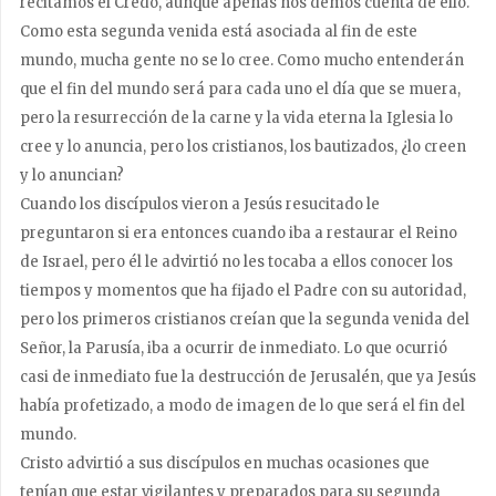
recitamos el Credo, aunque apenas nos demos cuenta de ello.
Como esta segunda venida está asociada al fin de este
mundo, mucha gente no se lo cree. Como mucho entenderán
que el fin del mundo será para cada uno el día que se muera,
pero la resurrección de la carne y la vida eterna la Iglesia lo
cree y lo anuncia, pero los cristianos, los bautizados, ¿lo creen
y lo anuncian?
Cuando los discípulos vieron a Jesús resucitado le
preguntaron si era entonces cuando iba a restaurar el Reino
de Israel, pero él le advirtió no les tocaba a ellos conocer los
tiempos y momentos que ha fijado el Padre con su autoridad,
pero los primeros cristianos creían que la segunda venida del
Señor, la Parusía, iba a ocurrir de inmediato. Lo que ocurrió
casi de inmediato fue la destrucción de Jerusalén, que ya Jesús
había profetizado, a modo de imagen de lo que será el fin del
mundo.
Cristo advirtió a sus discípulos en muchas ocasiones que
tenían que estar vigilantes y preparados para su segunda