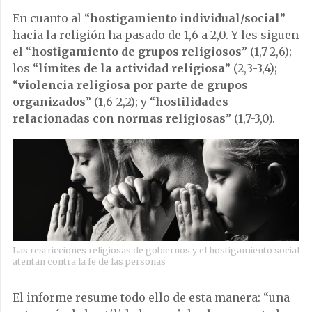
En cuanto al “
hostigamiento individual/social
”
hacia la religión ha pasado de 1,6 a 2,0. Y les siguen
el “
hostigamiento de grupos religiosos
” (1,7-2,6);
los “
límites de la actividad religiosa
” (2,3-3,4);
“
violencia religiosa por parte de grupos
organizados
” (1,6-2,2); y “
hostilidades
relacionadas con normas religiosas
” (1,7-3,0).
Las restricciones religiosas de gobiernos y el hostigamiento social
atentan contra la fe de las personas
El informe resume todo ello de esta manera: “una