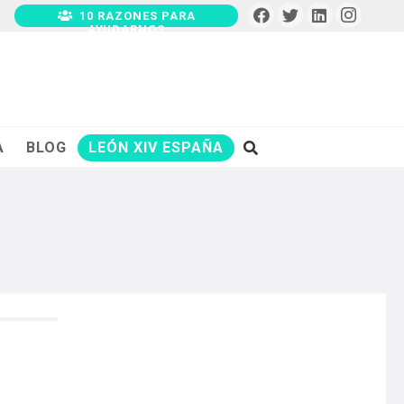
10 RAZONES PARA
AYUDARNOS
A
BLOG
LEÓN XIV ESPAÑA