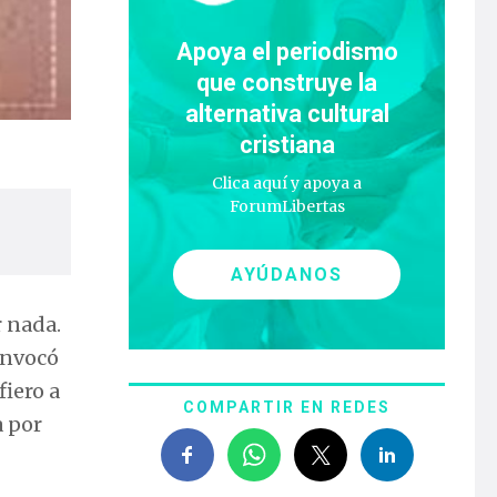
Apoya el periodismo
que construye la
alternativa cultural
cristiana
Clica aquí y apoya a
ForumLibertas
AYÚDANOS
 nada.
convocó
fiero a
COMPARTIR EN REDES
a por