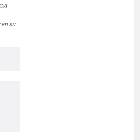
una
 en su