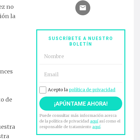
ez no
ión la
SUSCRÍBETE A NUESTRO
BOLETÍN
onces
Acepto la
política de privacidad
to de
Puede consultar más información acerca
de la política de privacidad
aquí
así como el
uestra
responsable de tratamiento
aquí
.
stra