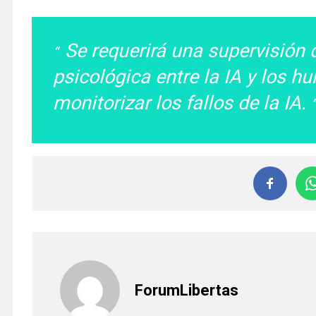
Se requerirá una supervisión 
psicológica entre la IA y los
monitorizar los fallos de la IA.
ForumLibertas