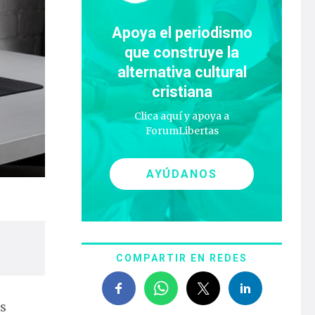
Apoya el periodismo
que construye la
alternativa cultural
cristiana
Clica aquí y apoya a
ForumLibertas
AYÚDANOS
COMPARTIR EN REDES
as