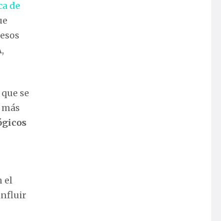
ca de
ue
cesos
,
 que se
, más
ógicos
 el
nfluir