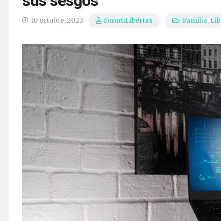
sus sesgos
10 octubre, 2023
Familia
,
Lib
ForumLibertas