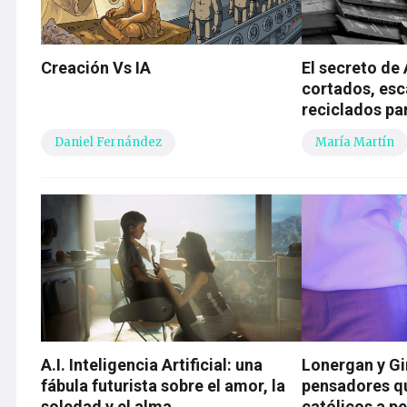
Creación Vs IA
El secreto de 
cortados, es
reciclados pa
Daniel Fernández
María Martín
A.I. Inteligencia Artificial: una
Lonergan y Gi
fábula futurista sobre el amor, la
pensadores qu
soledad y el alma
católicos a pe