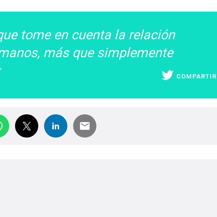
que tome en cuenta la relación
 humanos, más que simplemente
COMPARTIR