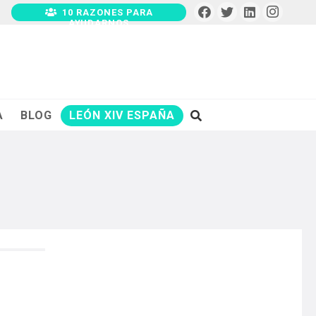
10 RAZONES PARA
AYUDARNOS
A
BLOG
LEÓN XIV ESPAÑA