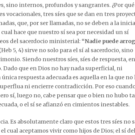
les, sino internos, profundos y sangrantes. ¿Por qu
s vocacionales, tres síes que se dan en tres proyec
madas, que, por ser llamadas, no se deben a la inici
o cual hace que nuestro sí sea por necesidad un sí
eos del sacerdocio ministerial:
“
Nadie puede arrog
(Heb 5, 4) sirve no solo para el sí al sacerdocio, sino
imonio. Siendo nuestros síes, síes de respuesta, e
. Dado que en Dios no hay nada superficial, ni
la única respuesta adecuada es aquella en la que no
 superflua ni encierre contradicción. Por eso cuando
ro sí, luego no, cabe pensar que o bien no hubo ta
ecuada, o el sí se afianzó en cimientos inestables.
ia. Es absolutamente claro que estos tres síes no 
 el cual aceptamos vivir como hijos de Dios; el sí de