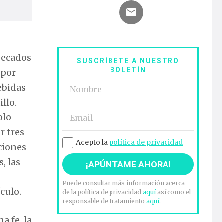
 pecados
SUSCRÍBETE A NUESTRO
BOLETÍN
 por
ebidas
llo.
olo
r tres
Acepto la
política de privacidad
ciones
, las
Puede consultar más información acerca
culo.
de la política de privacidad
aquí
así como el
responsable de tratamiento
aquí
.
a fe, la