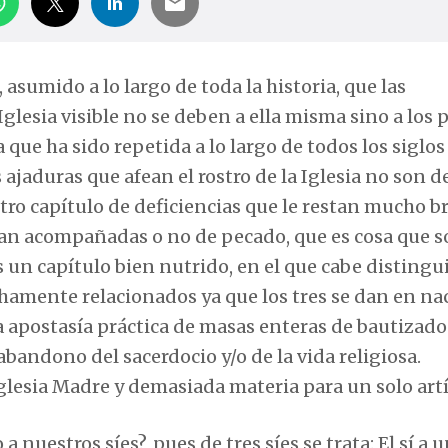
asumido a lo largo de toda la historia, que las
glesia visible no se deben a ella misma sino a los
 que ha sido repetida a lo largo de todos los siglos
ajaduras que afean el rostro de la Iglesia no son d
tro capítulo de deficiencias que le restan mucho bri
yan acompañadas o no de pecado, que es cosa que s
s un capítulo bien nutrido, en el que cabe distingui
hamente relacionados ya que los tres se dan en na
la apostasía práctica de masas enteras de bautizados
bandono del sacerdocio y/o de la vida religiosa.
glesia Madre y demasiada materia para un solo artí
nuestros síes?, pues de tres síes se trata: El sí a un