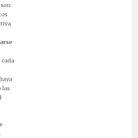
é son
tos
ativa
arse
n cada
 haya
 las
l
se
l