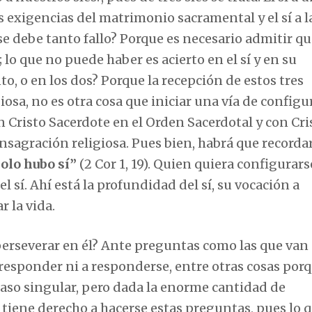
las exigencias del matrimonio sacramental y el sí a l
se debe tanto fallo? Porque es necesario admitir qu
; lo que no puede haber es acierto en el sí y en su
o, o en los dos? Porque la recepción de estos tres
osa, no es otra cosa que iniciar una vía de configu
n Cristo Sacerdote en el Orden Sacerdotal y con Cri
sagración religiosa. Pues bien, habrá que recorda
solo hubo sí”
(2 Cor 1, 19). Quien quiera configurar
el sí. Ahí está la profundidad del sí, su vocación a
r la vida.
s perseverar en él? Ante preguntas como las que van
 responder ni a responderse, entre otras cosas por
aso singular, pero dada la enorme cantidad de
a tiene derecho a hacerse estas preguntas, pues lo 