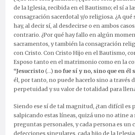
de la Iglesia, recibida en el Bautismo; el sí a 
consagración sacerdotal y/o religiosa. ¿A qué 
hay, al decir sí, al desdecirse o en ambos casos
contrario. ¿Por qué hay fallo en algún moment
sacramentos, y también la consagración religi
con Cristo. Con Cristo Hijo en el Bautismo, co
Esposo tanto en el matrimonio como en la con
“
Jesucristo
(…)
no fue sí y no, sino que en él 
él, por tanto, no puede hacerlo sino a través d
perpetuidad y su valor de totalidad para llena
Siendo ese sí de tal magnitud, ¿tan difícil e
salpicando estas líneas, quizá uno no atine a
preguntas personales, y cada persona es un c
defecciones singulares, cada hijo de la Iglesi