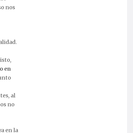
so nos
alidad.
isto,
o en
sunto
es, al
hos no
a en la