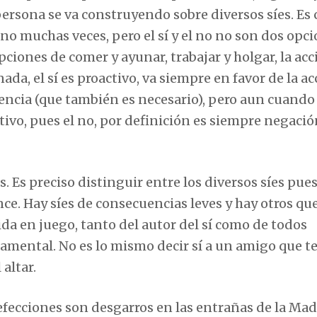
persona se va construyendo sobre diversos síes. Es 
r no muchas veces, pero el sí y el no no son dos opc
iones de comer y ayunar, trabajar y holgar, la acci
ada, el sí es proactivo, va siempre en favor de la ac
stencia (que también es necesario), pero aun cuando
ivo, pues el no, por definición es siempre negació
. Es preciso distinguir entre los diversos síes pue
ce. Hay síes de consecuencias leves y hay otros qu
da en juego, tanto del autor del sí como de todos
mental. No es lo mismo decir sí a un amigo que te
 altar.
 defecciones son desgarros en las entrañas de la Ma