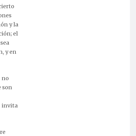
cierto
iones
ón y la
ción; el
 sea
n, y en
s no
e son
 invita
dre