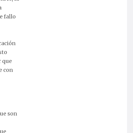
a
e fallo
ración
sto
r que
se con
que son
que