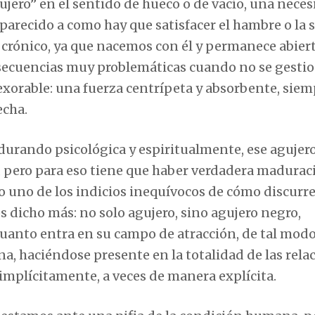
ero” en el sentido de hueco o de vacío, una neces
arecido a como hay que satisfacer el hambre o la s
 crónico, ya que nacemos con él y permanece abier
onsecuencias muy problemáticas cuando no se gesti
orable: una fuerza centrípeta y absorbente, siem
echa.
urando psicológica y espiritualmente, ese agujero
, pero para eso tiene que haber verdadera madurac
uno de los indicios inequívocos de cómo discurre
 dicho más: no solo agujero, sino agujero negro,
cuanto entra en su campo de atracción, de tal mod
, haciéndose presente en la totalidad de las rela
implícitamente, a veces de manera explícita.