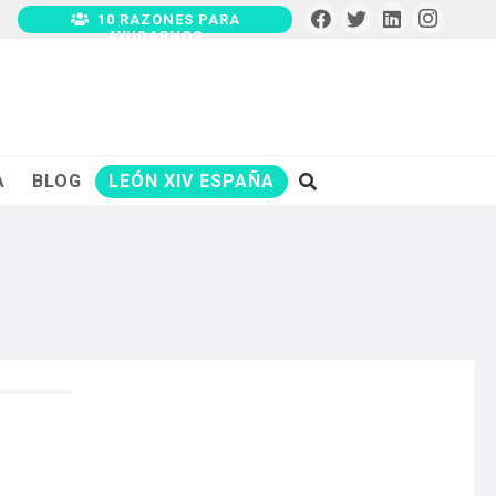
10 RAZONES PARA
AYUDARNOS
A
BLOG
LEÓN XIV ESPAÑA