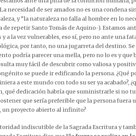
 estamos ante una pifia de la condición humana, p
ría. La necesidad de ser amados no es una condena s
leza, y “la naturaleza no falla al hombre en lo nec
ta de repetir Santo Tomás de Aquino-). Estamos an
y a la vez vulnerables, eso sí, pero no ante una fat
ógica, por tanto, no una jugarreta del destino. Se 
to podría parecer una mella, pero no lo es y que 
 resulta muy fácil de descubrir como valiosa y positiv
congénito se puede ir edificando la persona. ¿Qué p
iniera a este mundo con todo su ser ya acabado?, ¿
ón, qué dedicación habría que suministrarle si no tu
ostener que sería preferible que la persona fuera 
, un proyecto abierto al infinito?
autoridad indiscutible de la Sagrada Escritura y tam