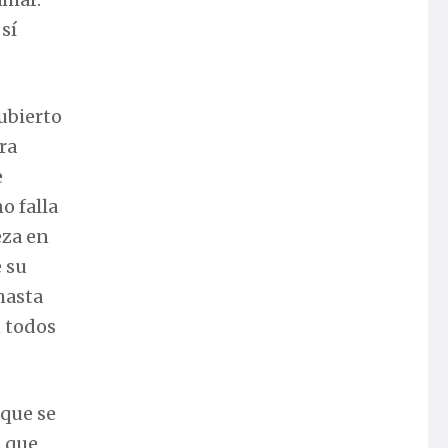
sí
cubierto
ra
e
o falla
eza en
 su
hasta
n todos
 que se
o que