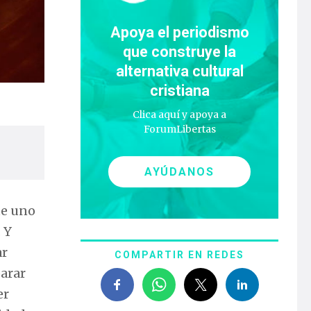
Apoya el periodismo
que construye la
alternativa cultural
cristiana
Clica aquí y apoya a
ForumLibertas
AYÚDANOS
ue uno
. Y
ar
COMPARTIR EN REDES
parar
er