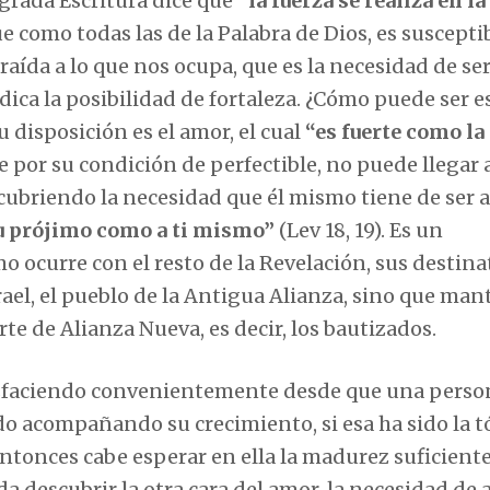
agrada Escritura dice que
“la fuerza se realiza en la
que como todas las de la Palabra de Dios, es suscepti
traída a lo que nos ocupa, que es la necesidad de se
ica la posibilidad de fortaleza. ¿Cómo puede ser e
 disposición es el amor, el cual
“es fuerte como la
e por su condición de perfectible, no puede llegar
 y cubriendo la necesidad que él mismo tiene de ser
u prójimo como a ti mismo”
(Lev 18, 19). Es un
 ocurre con el resto de la Revelación, sus destina
rael, el pueblo de la Antigua Alianza, sino que man
e de Alianza Nueva, es decir, los bautizados.
tisfaciendo convenientemente desde que una perso
 ido acompañando su crecimiento, si esa ha sido la t
 entonces cabe esperar en ella la madurez suficient
eda descubrir la otra cara del amor, la necesidad de 