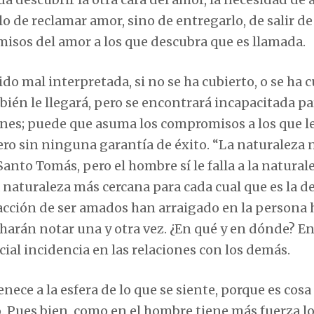
o de reclamar amor, sino de entregarlo, de salir de 
isos del amor a los que descubra que es llamada.
do mal interpretada, si no se ha cubierto, o se ha 
ién le llegará, pero se encontrará incapacitada pa
ones; puede que asuma los compromisos a los que l
ero sin ninguna garantía de éxito. “La naturaleza n
anto Tomás, pero el hombre sí le falla a la natural
naturaleza más cercana para cada cual que es la de
facción de ser amados han arraigado en la persona 
e harán notar una y otra vez. ¿En qué y en dónde? E
ial incidencia en las relaciones con los demás.
ece a la esfera de lo que se siente, porque es cosa
o. Pues bien, como en el hombre tiene más fuerza l