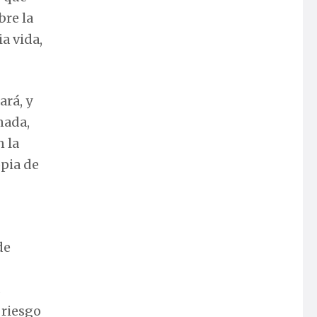
bre la
a vida,
ará, y
nada,
n la
opia de
de
s
 riesgo