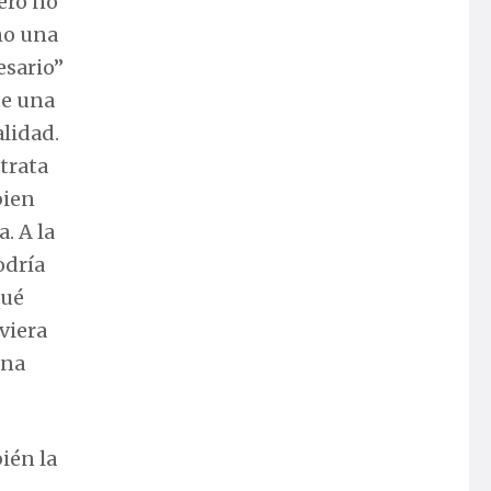
ero no
ino una
esario”
te una
alidad.
trata
bien
a. A la
odría
qué
viera
una
bién la