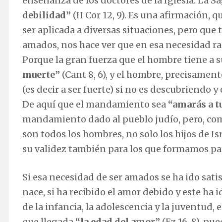
enseñanza de los doctores de la Iglesia. La S
debilidad”
(II Cor 12, 9). Es una afirmación, 
ser aplicada a diversas situaciones, pero que 
amados, nos hace ver que en esa necesidad rad
Porque la gran fuerza que el hombre tiene a su
muerte”
(Cant 8, 6), y el hombre, precisament
(es decir a ser fuerte) si no es descubriendo
De aquí que el mandamiento sea
“amarás a t
mandamiento dado al pueblo judío, pero, como
son todos los hombres, no solo los hijos de Is
su validez también para los que formamos part
Si esa necesidad de ser amados se ha ido sa
nace, si ha recibido el amor debido y este ha
de la infancia, la adolescencia y la juventud,
que llegada
“la edad del amor”
(Ez 16, 8), pu