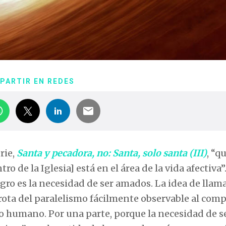
PARTIR EN REDES
rie,
Santa y pecadora, no: Santa, solo santa (III)
, “q
o de la Iglesia] está en el área de la vida afectiva”
ro es la necesidad de ser amados. La idea de llam
rota del paralelismo fácilmente observable al com
o humano. Por una parte, porque la necesidad de s