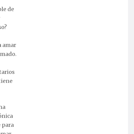
ble de
r
so?
 a amar
 amado.
tarios
tiene
na
ónica
e para
amar.