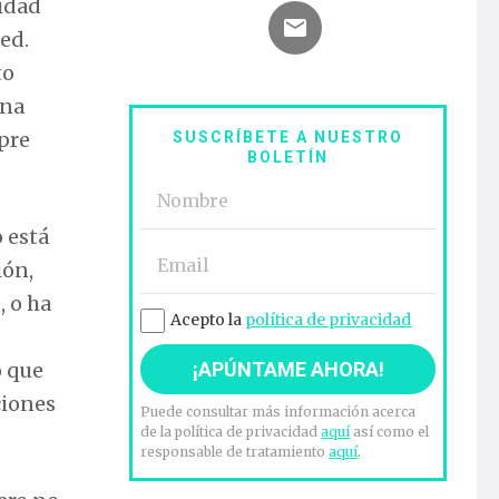
idad
ed.
to
ona
pre
SUSCRÍBETE A NUESTRO
BOLETÍN
 está
ión,
, o ha
Acepto la
política de privacidad
o que
ciones
Puede consultar más información acerca
de la política de privacidad
aquí
así como el
responsable de tratamiento
aquí
.