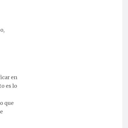
o,
icar en
o es lo
lo que
de