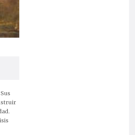
 Sus
struir
dad.
isis