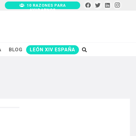
10 RAZONES PARA
AYUDARNOS
A
BLOG
LEÓN XIV ESPAÑA