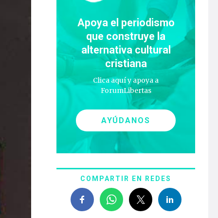
Apoya el periodismo
que construye la
alternativa cultural
cristiana
Clica aquí y apoya a
ForumLibertas
AYÚDANOS
COMPARTIR EN REDES