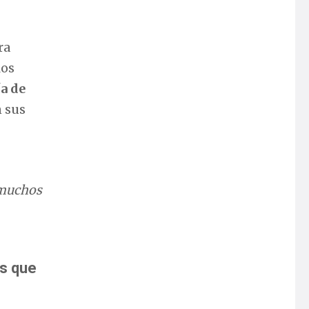
ra
los
a de
n sus
 muchos
es que