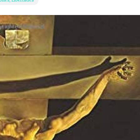
iones
,
Libertades