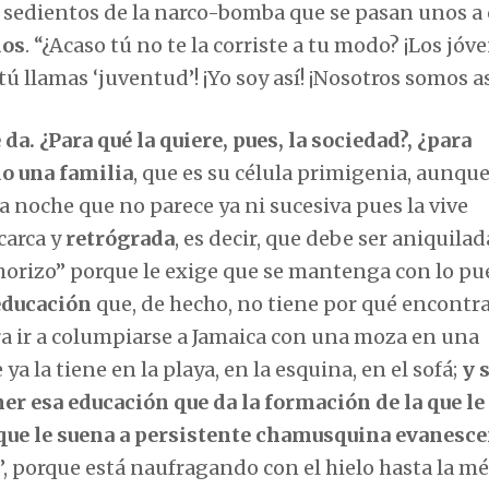
 sedientos de la narco-bomba que se pasan unos a 
dos
. “¿Acaso tú no te la corriste a tu modo? ¡Los jóv
tú llamas ‘juventud’! ¡Yo soy así! ¡Nosotros somos así
 da. ¿Para qué la quiere, pues, la sociedad?, ¿para
do una familia
, que es su célula primigenia, aunque
 noche que no parece ya ni sucesiva pues la vive
carca y
retrógrada
, es decir, que debe ser aniquilada
chorizo” porque le exige que se mantenga con lo pu
educación
que, de hecho, no tiene por qué encontr
para ir a columpiarse a Jamaica con una moza en una
ya la tiene en la playa, en la esquina, en el sofá;
y s
ner esa educación que da la formación de la que le
porque le suena a persistente chamusquina evanesc
”, porque está naufragando con el hielo hasta la mé