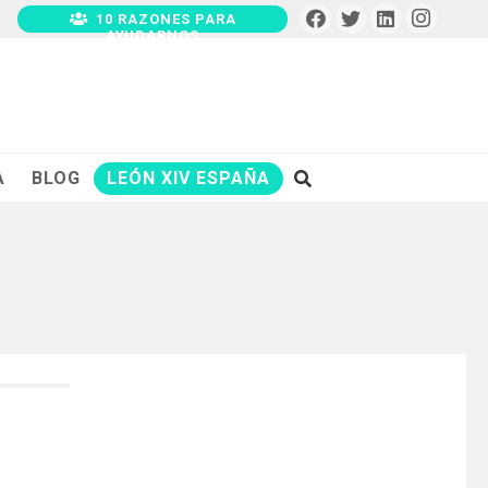
10 RAZONES PARA
AYUDARNOS
A
BLOG
LEÓN XIV ESPAÑA