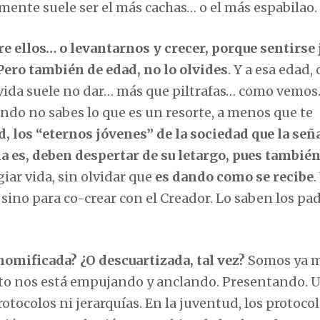
lmente suele ser el más cachas… o el más espabilao.
e ellos… o levantarnos y crecer, porque sentirse
. Pero también de edad, no lo olvides
. Y a esa edad, 
a vida suele no dar… más que piltrafas… como vemos.
ndo no sabes lo que es un resorte, a menos que te
d, los “eternos jóvenes” de la sociedad que la señ
a es, deben despertar de su letargo, pues tambié
iar vida, sin olvidar que
es dando como se recibe
.
, sino para co-crear con el Creador. Lo saben los pa
momificada? ¿O descuartizada, tal vez?
Somos ya 
nto nos está empujando y anclando. Presentando. U
otocolos ni jerarquías. En la juventud, los protocol