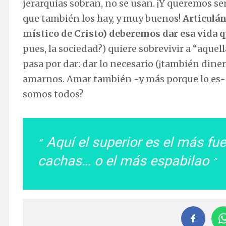
jerarquías sobran, no se usan. ¡Y queremos se
que también los hay, y muy buenos!
Articulán
místico de Cristo) deberemos dar esa vida 
pues, la sociedad?) quiere sobrevivir a “aquel
pasa por dar: dar lo necesario (¡también diner
amarnos. Amar también -y más porque lo es- 
somos todos?
Aquí el superior es el más fu
cachas… o el más espabilao