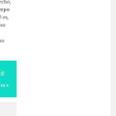
echo,
erpo
é es,
eso
no
ás
 EN X