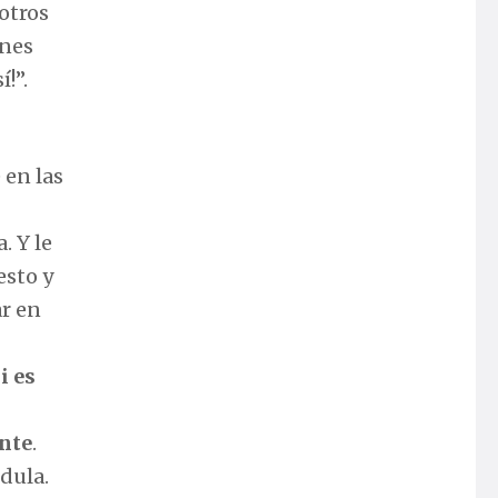
otros
enes
!”.
 en las
. Y le
esto y
ar en
i es
ente
.
dula.