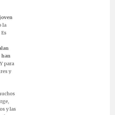
 joven
o la
 Es
alan
n han
 Y para
dres y
muchos
rge,
os y las