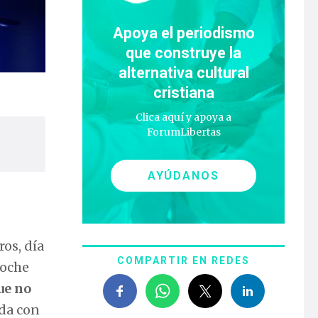
Apoya el periodismo
que construye la
alternativa cultural
cristiana
Clica aquí y apoya a
ForumLibertas
AYÚDANOS
ros, día
COMPARTIR EN REDES
noche
ue no
ada con