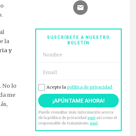
no
o.
al
SUSCRÍBETE A NUESTRO
e la
BOLETÍN
ria y
 No lo
Acepto la
política de privacidad
ida me
ás,
Puede consultar más información acerca
de la política de privacidad
aquí
así como el
responsable de tratamiento
aquí
.