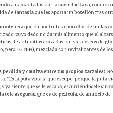
viendo amamantados por la
sociedad laxa
, como si 
vida de
fantasía
que les aporta un
botellón
tras otr
mnolencia
que da por frutos chorrillos de pullas m
izado, cuyo dedo no da más alimento que el alzars
ticas de antipatías cruzadas por sus deseos de
glo
, no, pero LGTBI+), mezclada con revitalizantes de los
 perdida y cautiva entre tus propios zarzales?
No.
ta. “Es la
puta vida
la que escupo, porque la puta v
a, y ya siente que se le escapa, escurriéndosele sin m
la tele aseguran que es de película
, de anuncio de