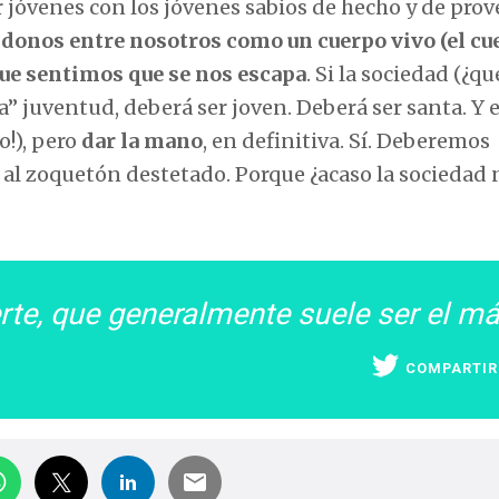
r jóvenes con los jóvenes sabios de hecho y de prov
donos entre nosotros como un cuerpo vivo (el cu
que sentimos que se nos escapa
. Si la sociedad (¿qu
la” juventud, deberá ser joven. Deberá ser santa. Y 
o!), pero
dar la mano
, en definitiva. Sí. Deberemos
al zoquetón destetado. Porque ¿acaso la sociedad 
erte, que generalmente suele ser el m
COMPARTIR