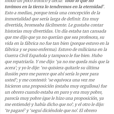
modo un poco irónico y decía:
‘todo lo que no
tuvimos en la tierra lo tendremos en la eternidad’
.
Esto a medias, porque tenía una concepción de la
inmortalidad que sería larga de definir. Era muy
divertida, bromeaba fácilmente. Le gustaba contar
historias muy divertidas. Un día estaba tan cansada
que me dijo que
ya no querían que sea profesora, su
vida en la fábrica no fue tan bien (porque estuvo en la
fábrica y se puso enferma). Estuvo de miliciana en la
Guerra Civil Española y tampoco le fue bien. Hubo
que repatriarla. Y me dijo: ‘ya no me queda más que la
acera’; y yo le dije: ‘no quisiera quitarle su última
ilusión pero me parece que ahí sería lo peor para
usted’; y me contestó: ‘se equivoca una vez me
hicieron una proposición (estaba muy orgullosa) fue
un obrero cuando estaba en paro y era muy pobre,
parecía muy pobre (que le hizo una proposición, ya
me entiende) y había dicho que no’
;
y el otro le dijo:
‘te pagaré’ y ‘seguí diciéndole que no’. El obrero