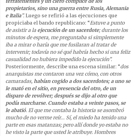
terratenientes y un clero cómplice de los
propietarios, sino una guerra entre Rusia, Alemania
e Italia
”.
Luego se refirió a las ejecuciones que
propiciaba el bando republicano: “
Estuve a punto
de asistir a la
ejecución de un sacerdote
; durante los
minutos de espera, me preguntaba si simplemente
iba a mirar o haría que me fusilaran al tratar de
intervenir; todavía no sé qué habría hecho si una feliz
casualidad no hubiera impedido la ejecución”.
Posteriormente, describe una escena similar: “
dos
anarquistas me contaron una vez cómo, con otros
camaradas,
habían cogido a dos sacerdotes; a uno se
le mató en el sitio, en presencia del otro, de un
disparo de revólver; después se dijo al otro que
podía marcharse. Cuando estaba a veinte pasos, se
le abatió
. El que me contaba la historia se asombró
mucho de no verme reír… Sí, el miedo ha tenido una
parte en esas matanzas; pero allí donde yo estaba no
he visto la parte que usted le atribuye. Hombres