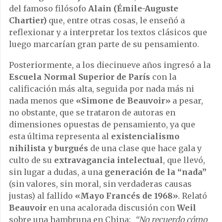
del famoso filósofo
Alain (Émile-Auguste
Chartier)
que, entre otras cosas, le enseñó a
reflexionar y a interpretar los textos clásicos que
luego marcarían gran parte de su pensamiento.
Posteriormente, a los diecinueve años ingresó a la
Escuela Normal Superior de París
con la
calificación más alta, seguida por nada más ni
nada menos que
«Simone de Beauvoir»
a pesar,
no obstante, que se trataron de autoras en
dimensiones opuestas de pensamiento, ya que
esta última representa al
existencialismo
nihilista y burgués
de una clase que hace gala y
culto de su
extravagancia intelectual
,
que llevó,
sin lugar a dudas, a una
generación de la “nada”
(sin valores, sin moral, sin verdaderas causas
justas) al fallido
«Mayo Francés de 1968»
. Relató
Beauvoir
en una acalorada discusión con
Weil
sobre una hambruna en China:
“No recuerdo cómo