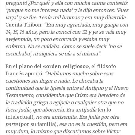
preguntó ¿Por qué? y ella con mucha calma contestó:
‘porque no me interesa nada’ y le dijo entonces: ‘Pues
vaya’ y se fue. Tenía mil bromas y era muy divertida.
Cuenta Thibon:
“Era muy agraciada, muy guapa con
14, 15, 16 años, pero la conocí con 32 y ya se veía muy
avejentada, un poco encorvada y estaba muy
enferma. No se cuidaba. Como se suele decir ‘no se
escuchaba’, ni siquiera se oía a sí misma”.
En el plano del
«orden religioso»
, el filósofo
francés apuntó:
“Hablamos mucho sobre esas
cuestiones sin llegar a nada. Le chocaba la
continuidad que la Iglesia entre el Antiguo y el Nuevo
Testamento, consideraba que Cristo era heredero de
la tradición griega o egipcia o cualquier otra que no
fuera judía, que aborrecía. Era antijudía
(en lo
intelectual)
, no era antisemita. Era judía por otra
parte
(por su familia)
, esa no es la cuestión, pero era
muy dura, lo mismo que discutíamos sobre Victor