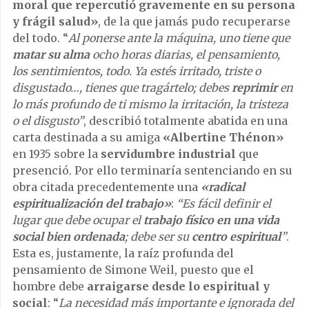
moral que repercutió gravemente en su persona
y frágil salud»
, de la que jamás pudo recuperarse
del todo. “
Al ponerse ante la máquina, uno tiene que
matar su alma
ocho horas dia­rias, el pensamiento,
los sentimientos, todo. Ya estés irri­tado, triste o
disgustado…, tienes que tragártelo; debes
reprimir
en
lo más profundo de ti mismo la irritación, la tristeza
o el disgusto”
, describió totalmente abatida en una
carta destinada a su amiga
«Albertine Thénon»
en 1935 sobre la
servidumbre industrial
que
presenció. Por ello terminaría sentenciando en su
obra citada precedentemente una
«radical
espiritualización del trabajo»
:
“Es fácil definir el
lugar que debe ocupar el
trabajo físico en una vida
social bien ordenada
; debe ser su
centro espiritual
”
.
Esta es, justamente, la raíz profunda del
pensamiento de Simone Weil, puesto que el
hombre debe
arraigarse desde lo espiritual y
social
: “
La necesidad más importante e ignorada del