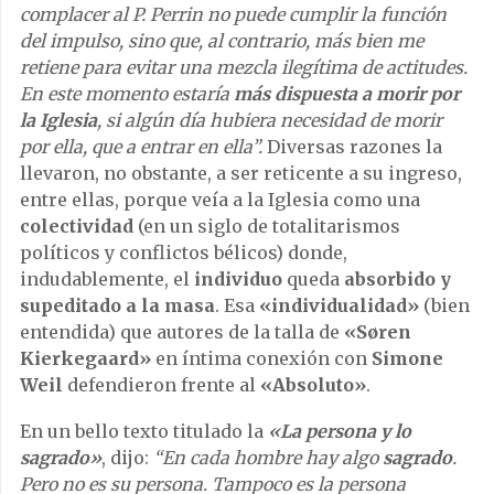
complacer al P. Perrin no puede cumplir la función
del impulso, sino que, al contrario, más bien me
retiene para evitar una mezcla ilegítima de actitudes.
En este momento estaría
más dispuesta a morir por
la Iglesia
, si algún día hubiera necesidad de morir
por ella, que a entrar en ella”.
Diversas razones la
llevaron, no obstante, a ser reticente a su ingreso,
entre ellas, porque veía a la Iglesia como una
colectividad
(en un siglo de totalitarismos
políticos y conflictos bélicos) donde,
indudablemente, el
individuo
queda
absorbido y
supeditado a la masa
. Esa
«individualidad»
(bien
entendida) que autores de la talla de
«Søren
Kierkegaard»
en íntima conexión con
Simone
Weil
defendieron frente al
«Absoluto»
.
En un bello texto titulado la
«La persona y lo
sagrado»
, dijo:
“En cada hombre hay algo
sagrado
.
Pero no es su persona. Tampoco es la persona