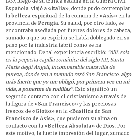
1937, luego de su trunca estadía en la Guerra Civil
Española, viajó a
«Italia»
, donde pudo contemplar
la
belleza espiritual
de la comuna de
«Asís»
en la
provincia de
Perugia
. Su salud, por otro lado, se
encontraba asediada por fuertes dolores de cabeza,
sumado a que su espíritu se había doblegado en su
paso por la industria fabril como se ha
mencionado. De tal experiencia escribió:
“Allí, sola
en la pequeña capilla románica del siglo XII, Santa
Maria degli Angeli, incomparable maravilla de
pureza, donde tan a menudo rezó San Francisco,
algo
más fuerte que yo me obligó, por primera vez en mi
vida, a ponerme de rodillas”
.
Esto significó un
segundo contacto con el cristianismo a través de
la figura de
«San Francisco»
y las preciosas
frescos de
«Giotto»
en la
«Basílica de San
Francisco de Asís»
, que pusieron su alma en
contacto con la
«Belleza Absoluta»
de
Dios
. Por
este motivo, la fuerte impresión del lugar, sumado