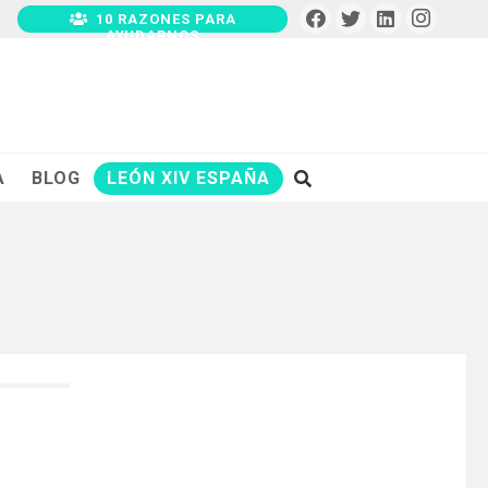
10 RAZONES PARA
AYUDARNOS
A
BLOG
LEÓN XIV ESPAÑA