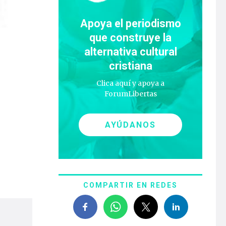
Apoya el periodismo
que construye la
alternativa cultural
cristiana
Clica aquí y apoya a
ForumLibertas
AYÚDANOS
COMPARTIR EN REDES