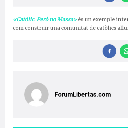
«Catòlic. Però no Massa»
és un exemple inter
com construir una comunitat de catòlics allu
ForumLibertas.com