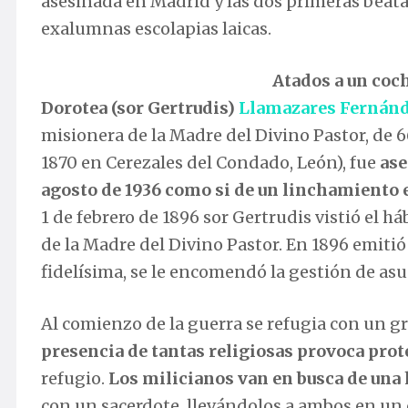
asesinada en Madrid y las dos primeras beat
exalumnas escolapias laicas.
Atados a un coc
Dorotea (sor Gertrudis)
Llamazares Fernán
misionera de la Madre del Divino Pastor, de 6
1870 en Cerezales del Condado, León), fue
ase
agosto de 1936 como si de un linchamiento e
1 de febrero de 1896 sor Gertrudis vistió el 
de la Madre del Divino Pastor. En 1896 emiti
fidelísima, se le encomendó la gestión de asu
Al comienzo de la guerra se refugia con un 
presencia de tantas religiosas provoca prot
refugio.
Los milicianos van en busca de una 
con un sacerdote, llevándolos a ambos en un 