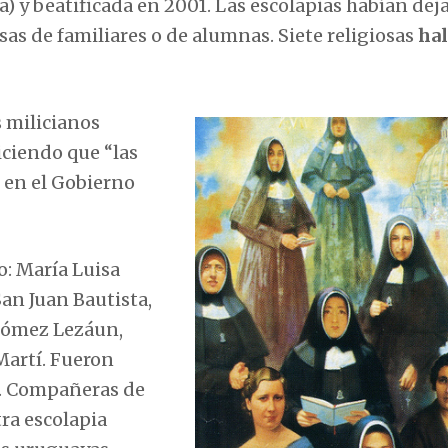
ia) y beatificada en 2001. Las escolapias habían dej
asas de familiares o de alumnas. Siete religiosas
hal
s milicianos
iciendo que “las
 en el Gobierno
o: María Luisa
an Juan Bautista,
 Gómez Lezáun,
Martí. Fueron
as. Compañeras de
tra escolapia