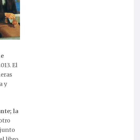
de
013. El
neras
a y
nte; la
otro
junto
l libro