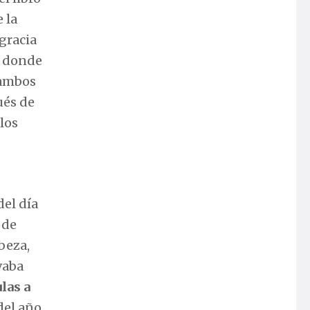
 la
gracia
, donde
 ambos
ués de
los
del día
 de
abeza,
vaba
las a
 del año