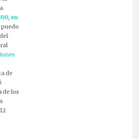
a.
300, en
, puedo
del
ral
iones
ta de
ó
 de los
s
 12