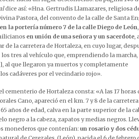
al
dice así: «Hna. Gertrudis Llamazares, religiosa de
vina Pastora, del convento de la calle de Santa En
en la portería número 7 de la calle Diego de León
milicianos
en unión de una señora y un sacerdote
,
 de la carretera de Hortaleza, en cuyo lugar, desp
los tres al vehículo que, emprendiendo la marcha, 
d], al que llegaron ya muertos y completamente
os cadáveres por el vecindario rojo».
del cementerio de Hortaleza consta: «A las 17 horas 
rales Cano, apareció en el km. 7 y 8 de la carretera
 65 años de edad, calva en la parte superior de la c
uelo negro a la cabeza, zapatos y medias negros. Lle
 dos monederos que contenían:
un rosario y dos cédu
 natural de Cerezales, (León), nacida el 6 de febrero