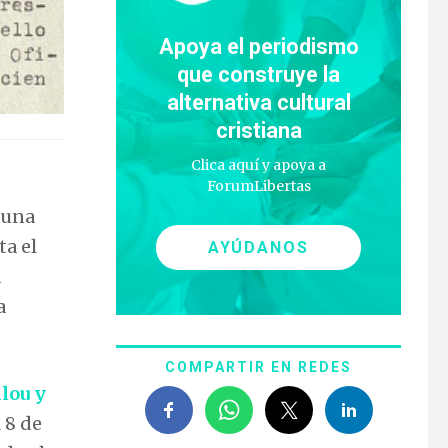
Apoya el periodismo
que construye la
alternativa cultural
cristiana
Clica aquí y apoya a
ForumLibertas
, una
ta el
AYÚDANOS
a
a
COMPARTIR EN REDES
llou y
 8 de