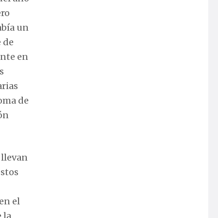
ero
abía un
e de
ante en
s
arias
goma de
ión
 llevan
estos
en el
 la