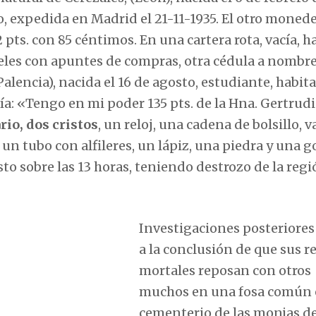
io, expedida en Madrid el 21-11-1935. El otro moned
ts. con 85 céntimos. En una cartera rota, vacía, h
peles con apuntes de compras, otra cédula a nombr
Palencia), nacida el 16 de agosto, estudiante, habit
ía: «Tengo en mi poder 135 pts. de la Hna. Gertrudi
rio, dos cristos
, un reloj, una cadena de bolsillo, v
, un tubo con alfileres, un lápiz, una piedra y una 
sto sobre las 13 horas, teniendo destrozo de la reg
Investigaciones posteriores
a la conclusión de que sus r
mortales reposan con otros
muchos en una fosa común 
cementerio de las monjas de