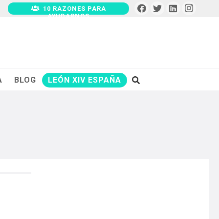
10 RAZONES PARA
AYUDARNOS
A
BLOG
LEÓN XIV ESPAÑA