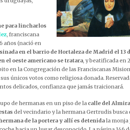
as uruguayas,
he para lincharlos
dez
, franciscana
6 años (nació en
sinada en el barrio de Hortaleza de Madrid el 13 
n el oeste americano se tratara
, y beatificada en 2
hábito en la Congregación de las Franciscanas Misio
ó sus únicos votos como religiosa donada. Reservad
ntos delicados, confianza que jamás traicionará.
grupo de hermanas en un piso de la
calle del Almira
estas
del vecindario y la hermana Gertrudis busca 
hermana de la portera y allí es detenida
la monja 
coche hacia un lugar desconocido. La página 146 de