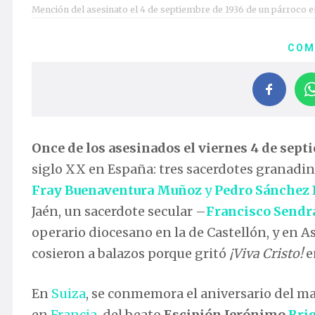
Mención del asesinato el 4 de septiembre de 1936 de un párroco en
COM
Once de los asesinados el viernes 4 de sept
siglo XX en España: tres sacerdotes granadin
Fray Buenaventura Muñoz
y
Pedro Sánchez 
Jaén, un sacerdote secular –
Francisco Sendr
operario diocesano en la de Castellón, y en As
cosieron a balazos porque gritó
¡Viva Cristo!
e
En
Suiza
, se conmemora el aniversario del ma
en
Francia
, del beato
Escipión Jerónimo
Bri