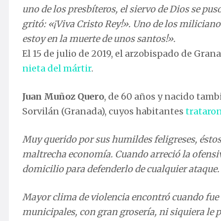
estoy en la muerte de unos santos!».
El 15 de julio de 2019, el arzobispado de Gra
nieta del mártir
.
Juan Muñoz Quero
, de 60 años y nacido tamb
Sorvilán (Granada), cuyos habitantes
trataron
Muy querido por sus humildes feligreses, ésto
maltrecha economía. Cuando arreció la ofensiva
domicilio para defenderlo de cualquier ataque.
Mayor clima de violencia encontró cuando fue 
municipales, con gran grosería, ni siquiera le 
otro remedio que volverse a Granada, más no q