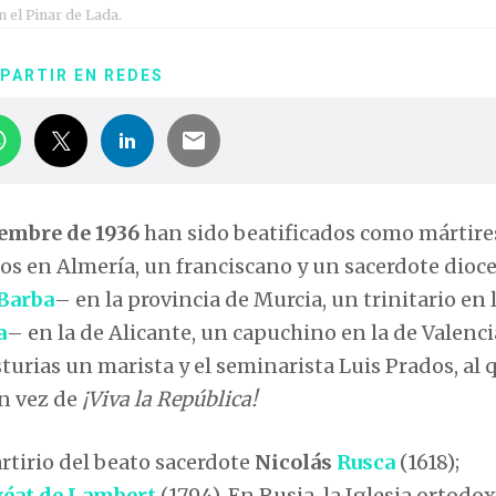
 el Pinar de Lada.
PARTIR EN REDES
iembre de 1936
han sido beatificados como mártire
os en Almería, un franciscano y un sacerdote dioc
Barba
– en la provincia de Murcia, un trinitario en 
a
– en la de Alicante, un capuchino en la de Valenci
turias un marista y el seminarista Luis Prados, al 
n vez de
¡Viva la República!
rtirio del beato sacerdote
Nicolás
Rusca
(1618);
géat de Lambert
(1794). En Rusia, la Iglesia ortodo