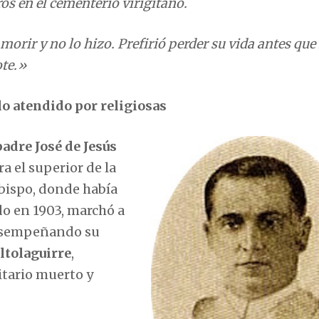
orir y no lo hizo. Prefirió perder su vida antes que
ote.»
o atendido por religiosas
adre José de Jesús
ra el superior de la
bispo, donde había
o en 1903, marchó a
 desempeñando su
ltolaguirre
,
nitario muerto y
s días previos al
 un amigo suyo,