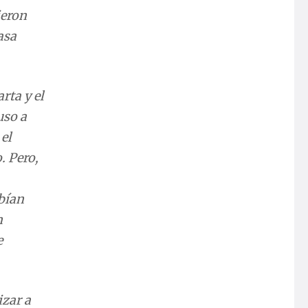
u
isto de
l diez
orque
a con
e
izar a
rdugos y
Yo no