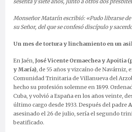
Monseñor Matarín escribió: «Pudo librarse de m
su Señor, del que se confesó discípulo y sacerd
Un mes de tortura y linchamiento en un asil
En Jaén,
José Vicente Ormaechea y Apoitia (p
y María)
, de 55 años y vizcaíno de Navárniz, e
Comunidad Trinitaria de Villanueva del Arzo
hecho su profesión solemne en 1899. Ordenad
Cuba, y volvió a España en los años veinte,
último cargo desde 1933. Después del padre
A
asesinado el 26 de julio, sería el segundo tri
beatificado.
Según el relato de Pedro Aliaga Asensio, en lo
estallido de la guerra, mientras charlaba con