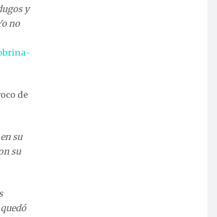
obrina-
roco de
 en su
ron su
s
e quedó