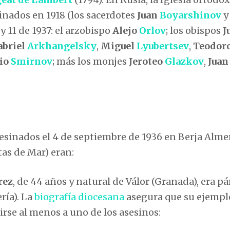
esinados en 1918 (los sacerdotes
Juan
Boyarshinov
 y 11 de 1937: el arzobispo
Alejo
Orlov
; los obispos
J
abriel
Arkhangelsky
,
Miguel
Lyubertsev
,
Teodor
lio
Smirnov
; más los monjes
Jeroteo
Glazkov
,
Jua
esinados el 4 de septiembre de 1936 en Berja Almer
tas de Mar) eran:
rez
, de 44 años y natural de Válor (Granada), era pá
ría). La
biografía diocesana
asegura que su ejempl
rse al menos a uno de los asesinos: