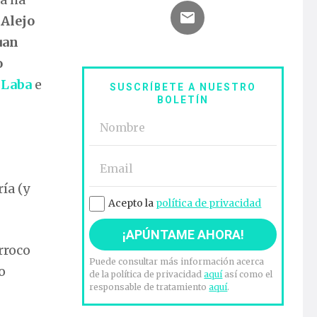
y
Alejo
uan
o
n
Laba
e
SUSCRÍBETE A NUESTRO
BOLETÍN
ía (y
Acepto la
política de privacidad
rroco
Puede consultar más información acerca
o
de la política de privacidad
aquí
así como el
responsable de tratamiento
aquí
.