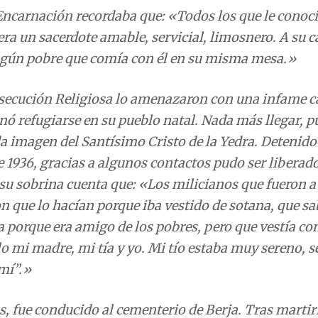
odos los que le conocieron pueden decir que era un
asa acudía cada día algún pobre que comía con él en s
zaron con una infame carta y el Arzobispo le ordenó
, puso a salvo a la venerada imagen del Santísimo Cr
racias a algunos contactos pudo ser liberado. Pero, e
nos que fueron a apresarlo le dijeron que lo hacían p
nista porque era amigo de los pobres, pero que vestí
o mi madre, mi tía y yo. Mi tío estaba muy sereno, s
 mí”.»
os, fue conducido al cementerio de Berja. Tras martir
o de rodillas, enarboló el Crucifijo, perdonó a sus ve
nos, muy impresionado, se marchó de allí diciendo: «¡