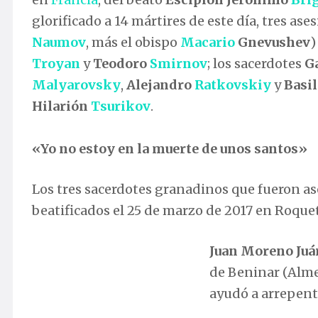
glorificado a 14 mártires de este día, tres as
Naumov
, más el obispo
Macario
Gnevushev
)
Troyan
y
Teodoro
Smirnov
; los sacerdotes
G
Malyarovsky
,
Alejandro
Ratkovskiy
y
Basi
Hilarión
Tsurikov
.
«Yo no estoy en la muerte de unos santos»
Los tres sacerdotes granadinos que fueron as
beatificados el 25 de marzo de 2017 en Roque
Juan Moreno Juá
Lourdes Robles con la reliquia de su tío
de Beninar (Alme
abuelo, D. Juan Moreno Juárez.
ayudó a arrepenti