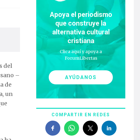
Apoya el periodismo
que construye la
alternativa cultural
cristiana
Clica aquí y apoya a
ForumLibertas
s del
esano –
AYÚDANOS
la de
a, un
que
COMPARTIR EN REDES
xa ha