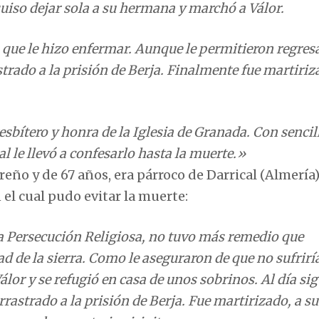
 que le hizo enfermar. Aunque le permitieron regres
rado a la prisión de Berja. Finalmente fue martiriz
bítero y honra de la Iglesia de Granada. Con sencil
al le llevó a confesarlo hasta la muerte.»
reño y de 67 años, era párroco de Darrical (Almería)
el cual pudo evitar la muerte:
e la Persecución Religiosa, no tuvo más remedio que
d de la sierra. Como le aseguraron de que no sufrirí
lor y se refugió en casa de unos sobrinos. Al día si
 arrastrado a la prisión de Berja. Fue martirizado, a su
ros en el cementerio virigitano.