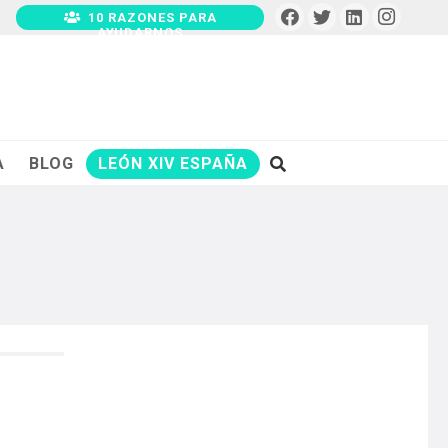
10 RAZONES PARA
AYUDARNOS
A
BLOG
LEÓN XIV ESPAÑA