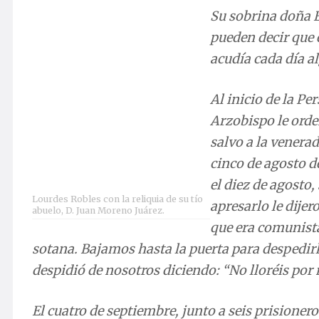
Su sobrina doña Encarnación recordaba que: «T
sacerdote amable, servicial, limosnero. A su c
misma mesa.»
Al inicio de la Persecución Religiosa lo amena
refugiarse en su pueblo natal. Nada más llegar
la Yedra. Detenido el cinco de agosto de 1936, g
de agosto, su sobrina cuenta que: «Los milicia
iba vestido de sotana, que sabían que era comu
sotana. Bajamos hasta la puerta para despedirl
despidió de nosotros diciendo: “No lloréis por
El cuatro de septiembre, junto a seis prisioner
uno de los presbíteros, el siervo de Dios se pus
gritó: «¡Viva Cristo Rey!». Uno de los milicia