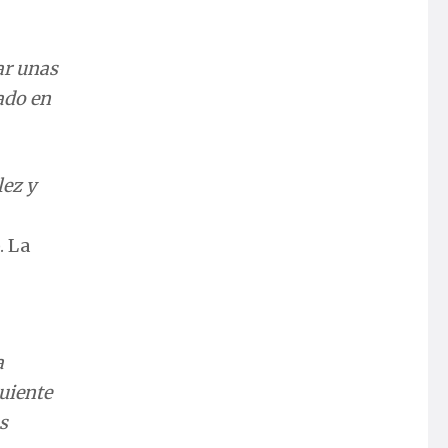
ar unas
ado en
lez y
. La
a
guiente
s