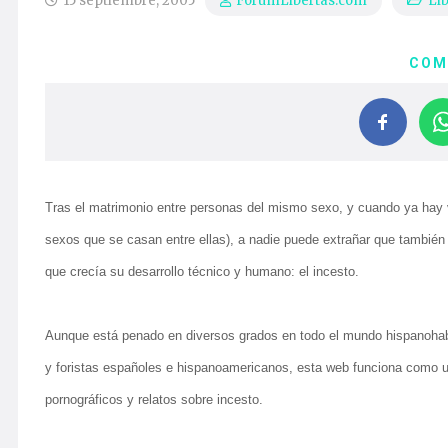
15 septiembre, 2005
Li
ForumLibertas.com
COM
Tras el matrimonio entre personas del mismo sexo, y cuando ya hay v
sexos que se casan entre ellas), a nadie puede extrañar que también 
que crecía su desarrollo técnico y humano: el incesto.
Aunque está penado en diversos grados en todo el mundo hispanohabla
y foristas españoles e hispanoamericanos, esta web funciona como u
pornográficos y relatos sobre incesto.