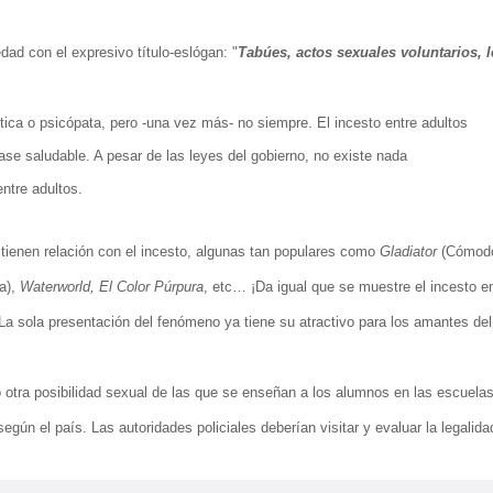
ad con el expresivo título-eslógan: "
Tabúes, actos sexuales voluntarios, 
ica o psicópata, pero -una vez más- no siempre. El incesto entre adultos
se saludable. A pesar de las leyes del gobierno, no existe nada
entre adultos.
tienen relación con el incesto, algunas tan populares como
Gladiator
(Cómod
a),
Waterworld, El Color Púrpura
, etc… ¡Da igual que se muestre el incesto 
 sola presentación del fenómeno ya tiene su atractivo para los amantes del
o otra posibilidad sexual de las que se enseñan a los alumnos en las escuela
gún el país. Las autoridades policiales deberían visitar y evaluar la legalida