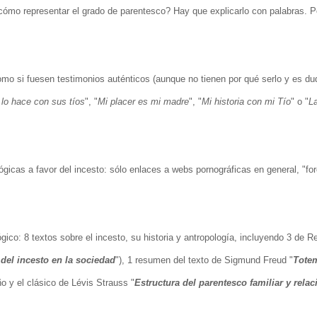
 ¿cómo representar el grado de parentesco? Hay que explicarlo con palabras. P
.
omo si fuesen testimonios auténticos (aunque no tienen por qué serlo y es du
 lo hace con sus tíos
", "
Mi placer es mi madre
", "
Mi historia con mi Tío
" o "
La
lógicas a favor del incesto: sólo enlaces a webs pornográficas en general, "fo
co: 8 textos sobre el incesto, su historia y antropología, incluyendo 3 de R
del incesto en la sociedad
"), 1 resumen del texto de Sigmund Freud "
Tote
ño y el clásico de Lévis Strauss "
Estructura del parentesco familiar y relac