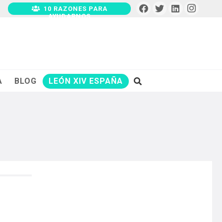
10 RAZONES PARA
AYUDARNOS
A
BLOG
LEÓN XIV ESPAÑA