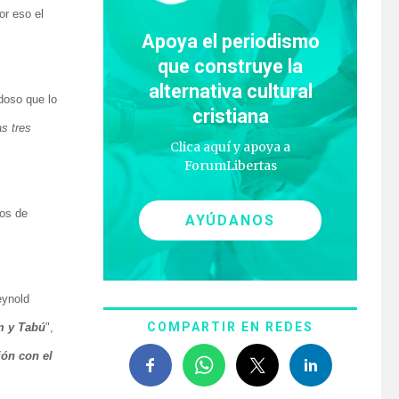
or eso el
Apoya el periodismo
que construye la
alternativa cultural
doso que lo
cristiana
s tres
Clica aquí y apoya a
ForumLibertas
ros de
AYÚDANOS
eynold
COMPARTIR EN REDES
m y Tabú
",
ión con el