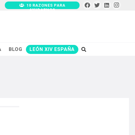
10 RAZONES PARA
AYUDARNOS
A
BLOG
LEÓN XIV ESPAÑA