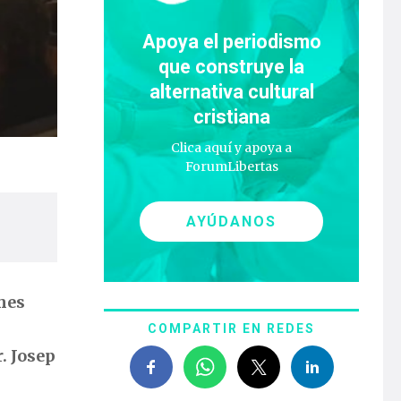
Apoya el periodismo
que construye la
alternativa cultural
cristiana
Clica aquí y apoya a
ForumLibertas
AYÚDANOS
mes
COMPARTIR EN REDES
r. Josep