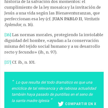
historia de la salvación dos momentos: el
cumplimiento de la ley mosaica y la invitación de
Jesús a una vida según las Bienaventuranzas, que
perfeccionan esa ley (cf.
JUAN PABLO II
,
Veritatis
Splendor
, n. 16).
[16]
Las normas morales, protegiendo la inviolable
dignidad del hombre, «ayudan a la conservación
misma del tejido social humano y a su desarrollo
recto y fecundo» (ib., n. 97).
[17]
Cf. ib., n. 101.
Lo que resulta del todo dramático es que una
encíclica de tal relevancia y de rabiosa actualidad
también haya pasado de puntillas en el seno de
la santa madre Iglesia
COMPARTIR EN X