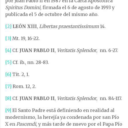
por Juan Pablo II en 1987 en la Carta Apostólica
Spiritus Domini
, firmada el 6 de agosto de 1993 y
publicada el 5 de octubre del mismo año.
[2]
LEÓN XIII
,
Libertas praestantissimum
14.
[3]
Mt. 19, 16-22.
[4]
Cf.
JUAN PABLO II
,
Veritatis Splendor
, nn. 6-27.
[5]
Cf. ib., nn. 28-83.
[6]
Tit. 2, 1.
[7]
Rom. 12, 2.
[8]
Cf.
JUAN PABLO II
,
Veritatis Splendor
, nn. 84-117.
[9]
El Santo Padre está definiendo en realidad al
modernismo, la herejía ya condenada por san Pío
X en
Pascendi
, y más tarde de nuevo por el Papa Pío