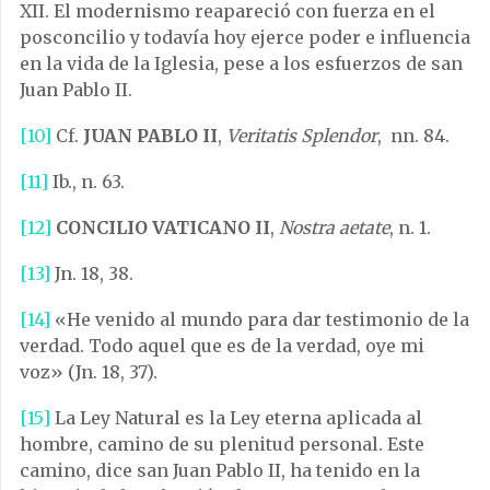
XII. El modernismo reapareció con fuerza en el
posconcilio y todavía hoy ejerce poder e influencia
en la vida de la Iglesia, pese a los esfuerzos de san
Juan Pablo II.
[10]
Cf.
JUAN PABLO II
,
Veritatis Splendor
, nn. 84.
[11]
Ib., n. 63.
[12]
CONCILIO VATICANO II
,
Nostra aetate
, n. 1.
[13]
Jn. 18, 38.
[14]
«He venido al mundo para dar testimonio de la
verdad. Todo aquel que es de la verdad, oye mi
voz» (Jn. 18, 37).
[15]
La Ley Natural es la Ley eterna aplicada al
hombre, camino de su plenitud personal. Este
camino, dice san Juan Pablo II, ha tenido en la