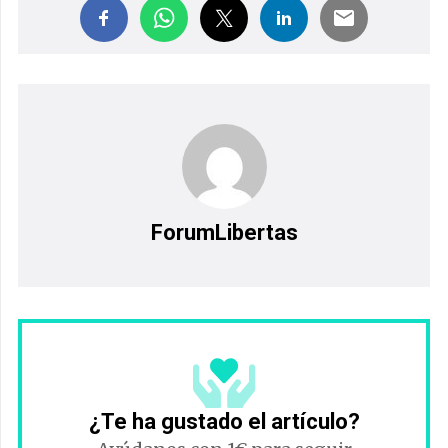
ForumLibertas
¿Te ha gustado el artículo?