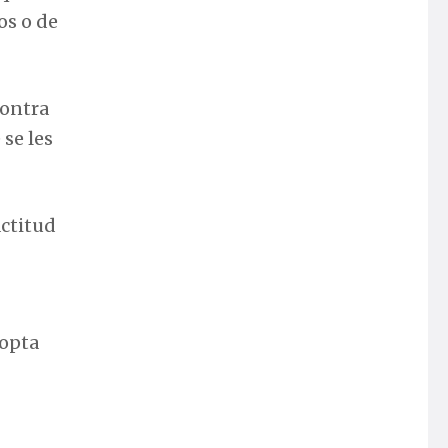
os o de
contra
 se les
actitud
opta