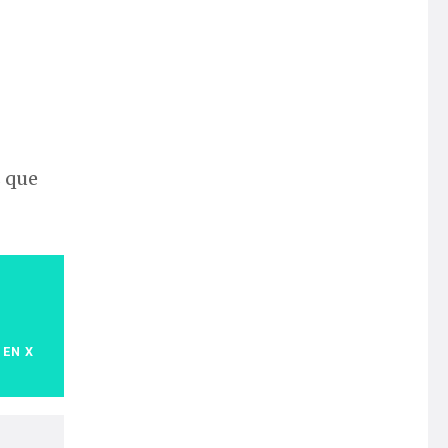
s que
 EN X