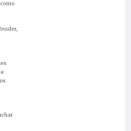
e como
fender,
nes
ea
dos
uchar