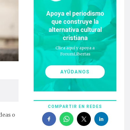
Apoya el periodismo
que construye la
alternativa cultural
cristiana
Clica aquí y apoya a
ForumLibertas
AYÚDANOS
COMPARTIR EN REDES
deas o