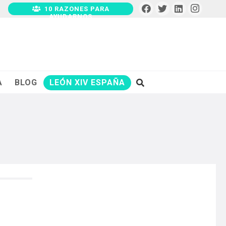
10 RAZONES PARA
AYUDARNOS
A
BLOG
LEÓN XIV ESPAÑA