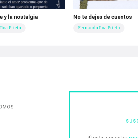
e y la nostalgia
No te dejes de cuentos
Roa Prieto
Fernando Roa Prieto
S
SOMOS
SUS
O
¡Únete a nuestra
gra