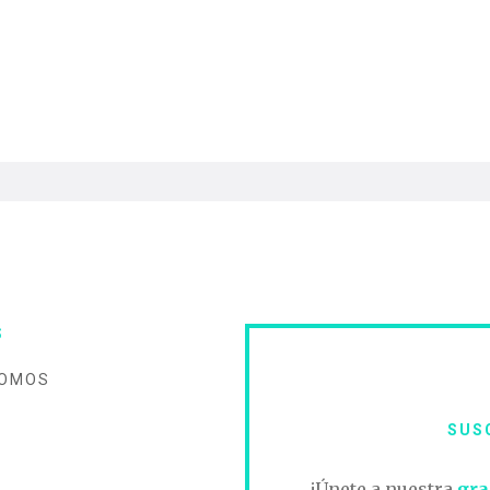
S
SOMOS
SUS
O
¡Únete a nuestra
gra