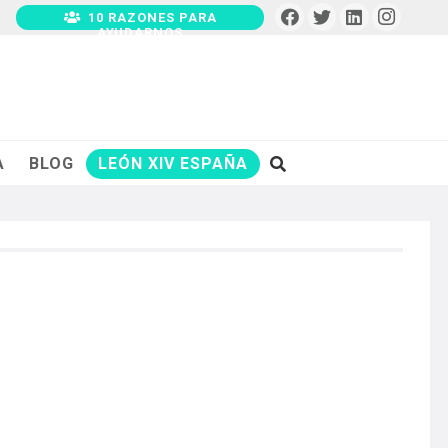
10 RAZONES PARA
AYUDARNOS
A
BLOG
LEÓN XIV ESPAÑA