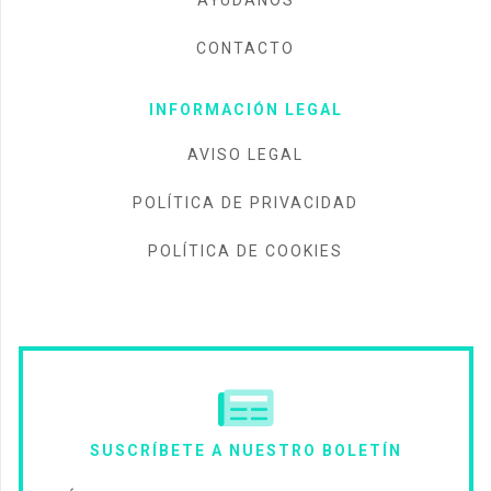
AYÚDANOS
CONTACTO
INFORMACIÓN LEGAL
AVISO LEGAL
POLÍTICA DE PRIVACIDAD
POLÍTICA DE COOKIES
SUSCRÍBETE A NUESTRO BOLETÍN