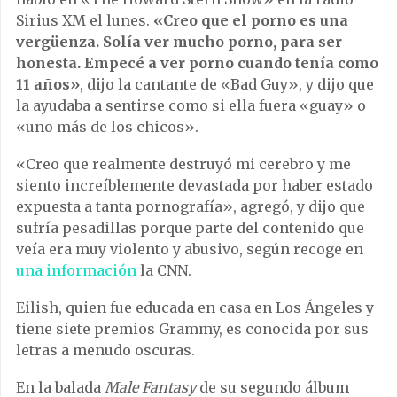
Sirius XM el lunes.
«Creo que el porno es una
vergüenza. Solía ​​ver mucho porno, para ser
honesta. Empecé a ver porno cuando tenía como
11 años»
, dijo la cantante de «Bad Guy», y dijo que
la ayudaba a sentirse como si ella fuera «guay» o
«uno más de los chicos».
«Creo que realmente destruyó mi cerebro y me
siento increíblemente devastada por haber estado
expuesta a tanta pornografía», agregó, y dijo que
sufría pesadillas porque parte del contenido que
veía era muy violento y abusivo, según recoge en
una información
la CNN.
Eilish, quien fue educada en casa en Los Ángeles y
tiene siete premios Grammy, es conocida por sus
letras a menudo oscuras.
En la balada
Male Fantasy
de su segundo álbum