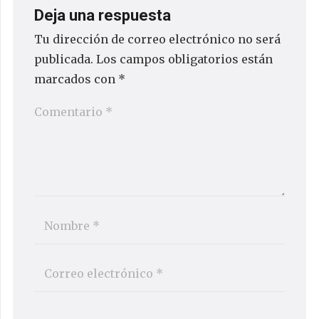
Deja una respuesta
Tu dirección de correo electrónico no será
publicada.
Los campos obligatorios están
marcados con
*